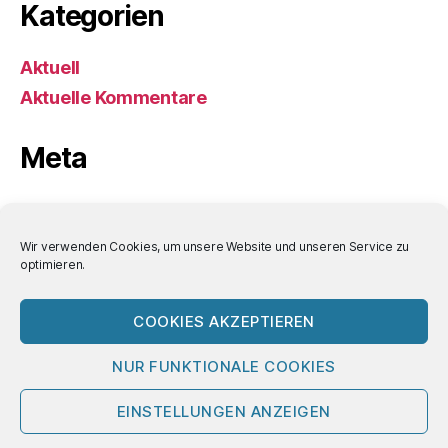
Kategorien
Aktuell
Aktuelle Kommentare
Meta
Anmelden
Eintrags-Feed
Wir verwenden Cookies, um unsere Website und unseren Service zu
optimieren.
Kommentar-Feed
WordPress.org
COOKIES AKZEPTIEREN
NUR FUNKTIONALE COOKIES
© 2026
Bornemann-Aktuell
Nach oben
↑
EINSTELLUNGEN ANZEIGEN
Impressum/Datenschutz/Nutzungsbedin