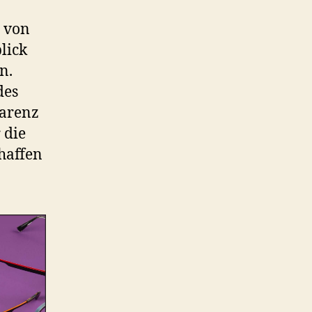
n von
lick
n.
des
parenz
 die
haffen