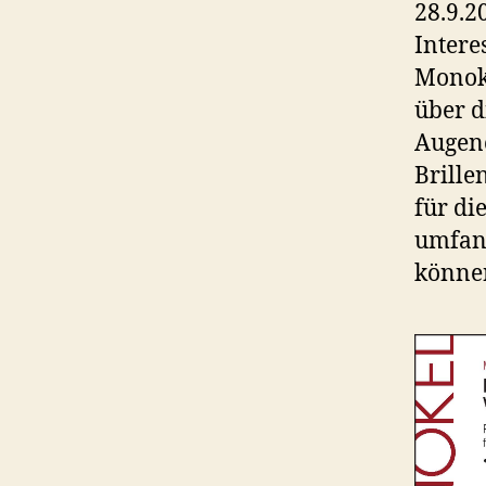
28.9.2
Intere
Monoke
über d
Augeno
Brille
für di
umfang
könne