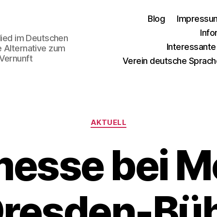
Blog
Impressu
Info
glied im Deutschen
Interessant
e Alternative zum
 Vernunft
Verein deutsche Sprach
Kategorien
AKTUELL
esse bei M
Dresden-Bü