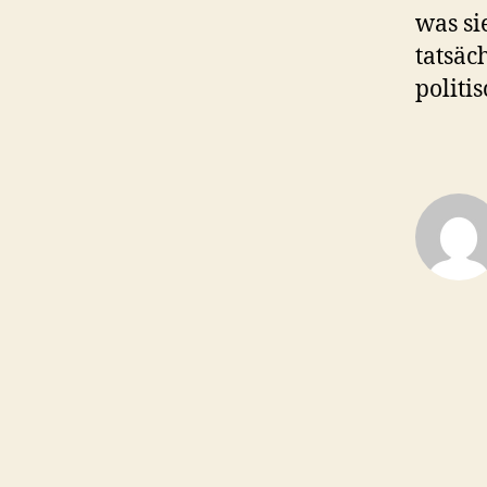
was si
tatsäc
politi