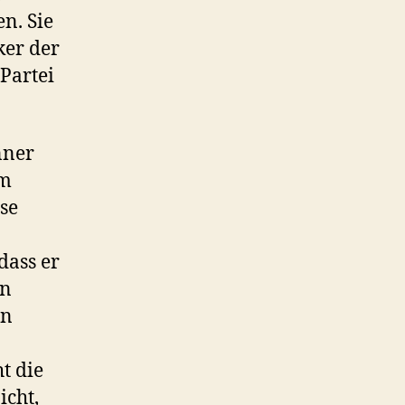
en. Sie
ker der
Partei
nner
em
ese
dass er
en
en
t die
icht,