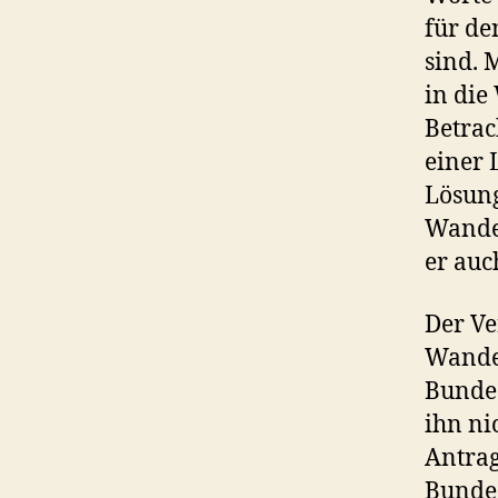
für de
sind. 
in die
Betrac
einer 
Lösung
Wander
er auc
Der Ve
Wande
Bundes
ihn ni
Antrag
Bundes