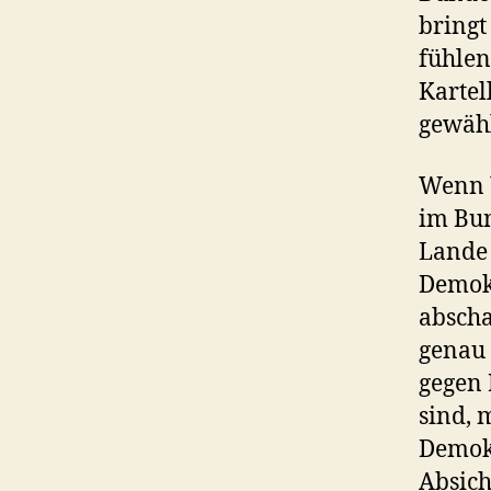
bringt
fühlen
Kartel
gewähl
Wenn 
im Bun
Lande 
Demokr
abscha
genau 
gegen 
sind, 
Demokr
Absich