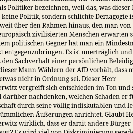
ls Politiker bezeichnen, weil das, was dieser
 keine Politik, sondern schlichte Demagogie is
 weit über den Rahmen hinaus, den man von
europäisch zivilisierten Menschen erwarten so
em politischen Gegner hat man ein Mindes
t entgegenzubringen. Es ist unerträglich und 
s den Sachverhalt einer persönlichen Beleidi
ieser Mann Wählern der AfD vorhält, dass m
etwas nicht in Ordnung sei. Dieser Herr
witz vergreift sich entschieden im Ton und s
 darüber nachdenken, welchen Schaden er f
schaft durch seine völlig indiskutablen und le
ümmlichen Äußerungen anrichtet. Glaubt H
witz wirklich, dass er damit andere Bürger
ugt? Es wird viel von Diskriminierung gerede