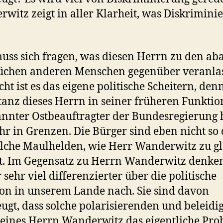
witz zeigt in aller Klarheit, was Diskrimini
ss sich fragen, was diesen Herrn zu den ab
chen anderen Menschen gegenüber veranlass
cht ist es das eigene politische Scheitern, den
anz dieses Herrn in seiner früheren Funktion
nnter Ostbeauftragter der Bundesregierung h
ehr in Grenzen. Die Bürger sind eben nicht 
lche Maulhelden, wie Herr Wanderwitz zu g
t. Im Gegensatz zu Herrn Wanderwitz denken
 sehr viel differenzierter über die politische
ion in unserem Lande nach. Sie sind davon
ugt, dass solche polarisierenden und beleid
eines Herrn Wanderwitz das eigentliche Pr