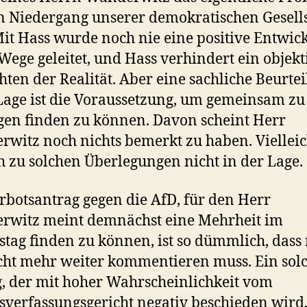
n Niedergang unserer demokratischen Gesell
Mit Hass wurde noch nie eine positive Entwic
 Wege geleitet, und Hass verhindert ein objekt
hten der Realität. Aber eine sachliche Beurte
Lage ist die Voraussetzung, um gemeinsam z
en finden zu können. Davon scheint Herr
witz noch nichts bemerkt zu haben. Vielleich
h zu solchen Überlegungen nicht in der Lage.
rbotsantrag gegen die AfD, für den Herr
rwitz meint demnächst eine Mehrheit im
tag finden zu können, ist so dümmlich, das
cht mehr weiter kommentieren muss. Ein sol
, der mit hoher Wahrscheinlichkeit vom
verfassungsgericht negativ beschieden wird