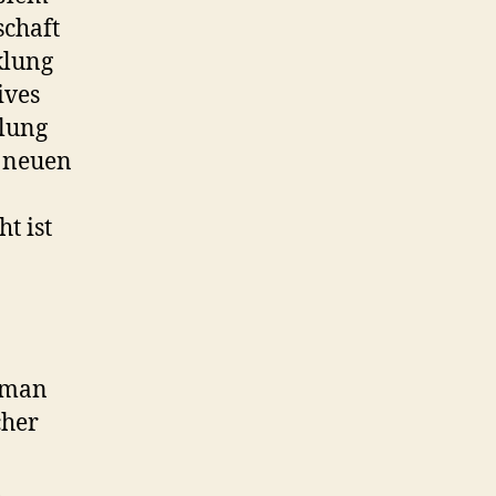
schaft
klung
ives
ilung
u neuen
t ist
s man
cher
,