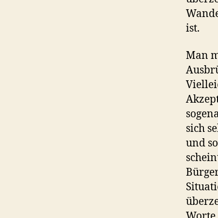
Wander
ist.
Man mu
Ausbrü
Viellei
Akzept
sogena
sich s
und so
schein
Bürger
Situat
überze
Worte 