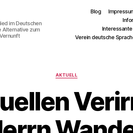
Blog
Impressu
Info
glied im Deutschen
Interessant
e Alternative zum
 Vernunft
Verein deutsche Sprach
Kategorien
AKTUELL
tuellen Veri
Herrn Wande