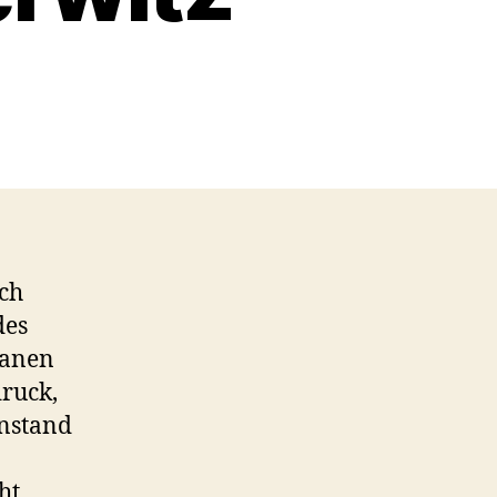
uch
des
ganen
ruck,
Anstand
ht