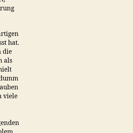
erung
artigen
t hat.
n die
 als
ielt
so dumm
lauben
 viele
igenden
oblem