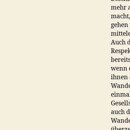
mehr a
macht,
gehen
mittel
Auch d
Respek
bereit
wenn d
ihnen 
Wander
einmal
Gesell
auch d
Wander
überze