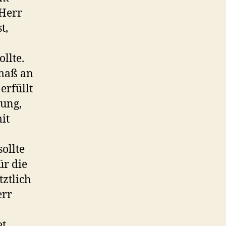
 Herr
t,
llte.
tmaß an
erfüllt
gung,
it
ollte
ür die
tztlich
err
t,