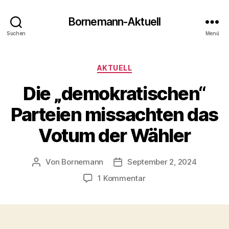
Bornemann-Aktuell
Suchen
Menü
Kategorien
AKTUELL
Die „demokratischen“
Parteien missachten das
Votum der Wähler
Von
Bornemann
September 2, 2024
Beitragsautor
Veröffentlichungsdatum
zu
1 Kommentar
Die
„demokratischen“
Parteien
missachten