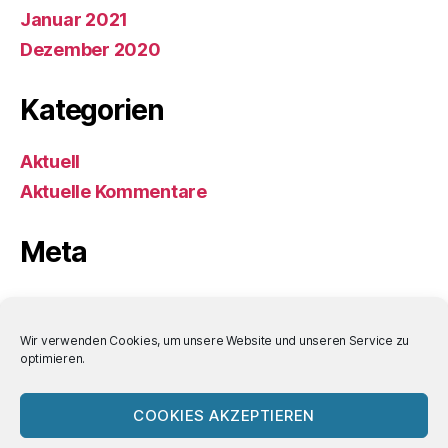
Januar 2021
Dezember 2020
Kategorien
Aktuell
Aktuelle Kommentare
Meta
Anmelden
Eintrags-Feed
Wir verwenden Cookies, um unsere Website und unseren Service zu
optimieren.
Kommentar-Feed
WordPress.org
COOKIES AKZEPTIEREN