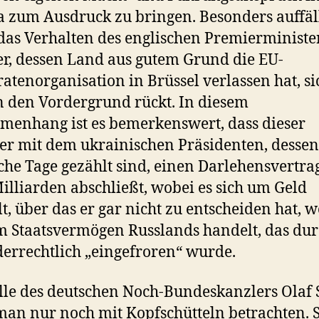
 zum Ausdruck zu bringen. Besonders auffäll
das Verhalten des englischen Premierministe
r, dessen Land aus gutem Grund die EU-
atenorganisation in Brüssel verlassen hat, sic
n den Vordergrund rückt. In diesem
enhang ist es bemerkenswert, dass dieser
ker mit dem ukrainischen Präsidenten, dessen
sche Tage gezählt sind, einen Darlehensvertra
illiarden abschließt, wobei es sich um Geld
t, über das er gar nicht zu entscheiden hat, we
m Staatsvermögen Russlands handelt, das dur
errechtlich „eingefroren“ wurde.
lle des deutschen Noch-Bundeskanzlers Olaf 
an nur noch mit Kopfschütteln betrachten. 