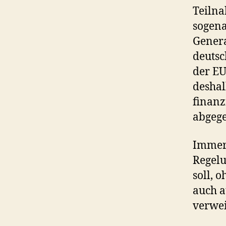
Teilna
sogena
Genera
deuts
der EU
deshal
finanz
abgeg
Immerh
Regelu
soll, 
auch a
verwei