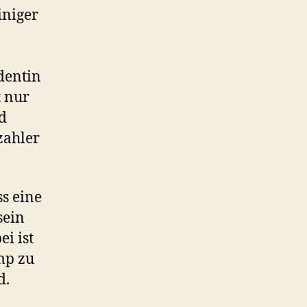
iniger
dentin
t nur
nd
zahler
s eine
sein
ei ist
mp zu
d.