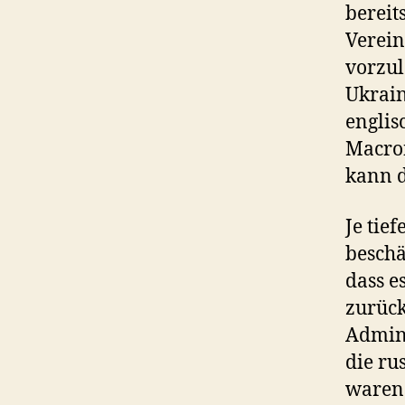
bereit
Verein
vorzul
Ukrain
englis
Macron
kann d
Je tie
beschä
dass e
zurück
Admini
die ru
waren 