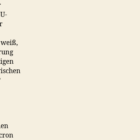
r
EU-
r
 weiß,
erung
tigen
wischen
?
hen
acron