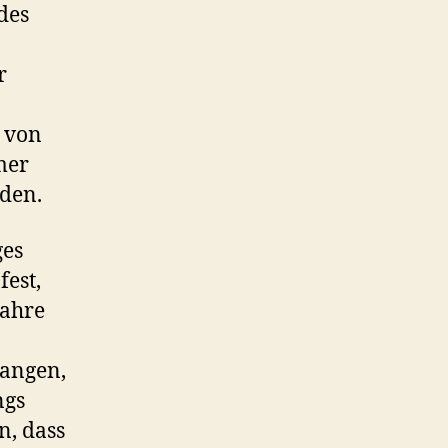
des
r
g von
mer
rden.
ges
fest,
Jahre
gangen,
ngs
n, dass