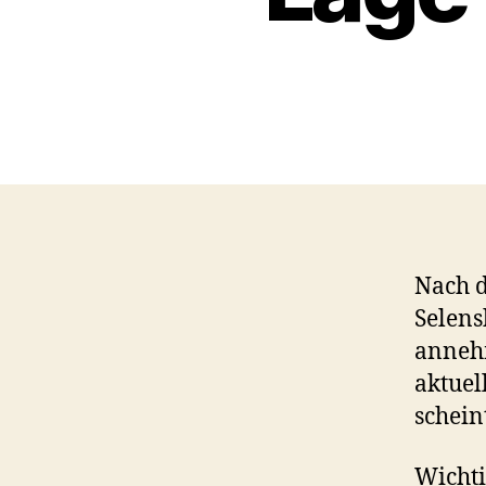
Nach d
Selens
annehm
aktuel
schein
Wichti