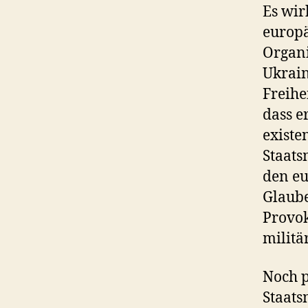
Es wir
europä
Organi
Ukrain
Freihe
dass e
existe
Staats
den eu
Glaube
Provok
militä
Noch p
Staats