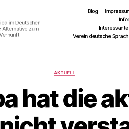
Blog
Impressu
Info
glied im Deutschen
Interessant
e Alternative zum
 Vernunft
Verein deutsche Sprach
Kategorien
AKTUELL
a hat die ak
nicht vers