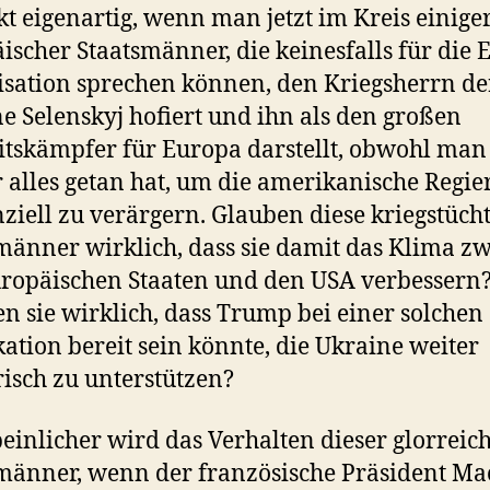
kt eigenartig, wenn man jetzt im Kreis einige
ischer Staatsmänner, die keinesfalls für die 
sation sprechen können, den Kriegsherrn de
e Selenskyj hofiert und ihn als den großen
itskämpfer für Europa darstellt, obwohl man
r alles getan hat, um die amerikanische Regi
nziell zu verärgern. Glauben diese kriegstüch
männer wirklich, dass sie damit das Klima z
ropäischen Staaten und den USA verbessern
n sie wirklich, dass Trump bei einer solchen
ation bereit sein könnte, die Ukraine weiter
risch zu unterstützen?
einlicher wird das Verhalten dieser glorreic
männer, wenn der französische Präsident M