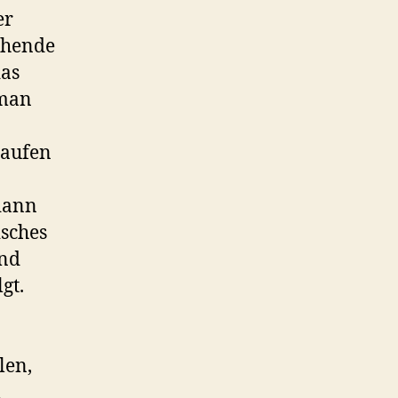
er
chende
das
 man
haufen
dann
isches
und
gt.
len,
n