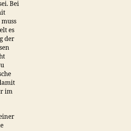
ei. Bei
it
 muss
lt es
g der
sen
ht
zu
sche
 damit
er im
seiner
ie