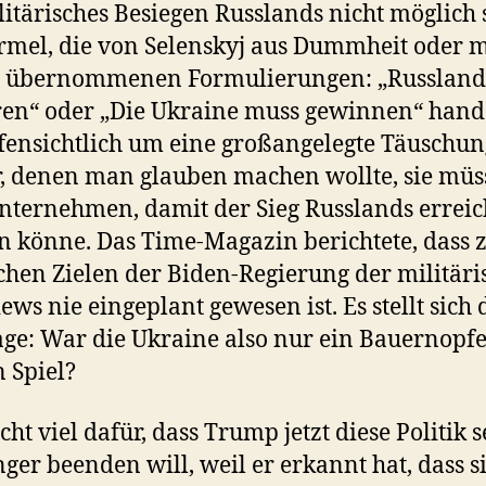
litärisches Besiegen Russlands nicht möglich s
rmel, die von Selenskyj aus Dummheit oder m
l übernommenen Formulierungen: „Russland
ren“ oder „Die Ukraine muss gewinnen“ hande
ffensichtlich um eine großangelegte Täuschun
, denen man glauben machen wollte, sie müs
unternehmen, damit der Sieg Russlands erreic
 könne. Das Time-Magazin berichtete, dass 
chen Zielen der Biden-Regierung der militäri
iews nie eingeplant gewesen ist. Es stellt sich
age: War die Ukraine also nur ein Bauernopf
 Spiel?
cht viel dafür, dass Trump jetzt diese Politik 
ger beenden will, weil er erkannt hat, dass s