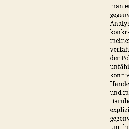
man en
gegen
Analys
konkre
meinen
verfa
der Po
unfähi
könnte
Handel
und me
Darübe
expliz
gegenw
um ihr