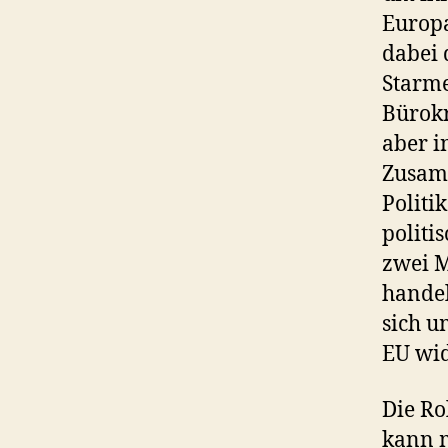
Europa
dabei 
Starme
Bürokr
aber i
Zusamm
Politi
politi
zwei M
handel
sich u
EU wid
Die Ro
kann m