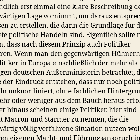
dlich erst einmal eine klare Beschreibung d
wärtigen Lage vornimmt, um daraus entspre
en zu erstellen, die dann die Grundlage für 
te politische Handeln sind. Eigentlich sollte
, dass nach diesem Prinzip auch Politiker
hren. Wenn man den gegenwärtigen Hühner
litiker in Europa einschließlich der mehr als
gen deutschen Außenministerin betrachtet, 
 der Eindruck entstehen, dass nur noch polit
n unkoordiniert, ohne fachlichen Hintergr
hr oder weniger aus dem Bauch heraus erfol
r hinaus scheinen einige Politiker, hier sind
it Macron und Starmer zu nennen, die die
ärtig völlig verfahrene Situation nutzen wol
en eigenen Macht- und Führungsanspruch i