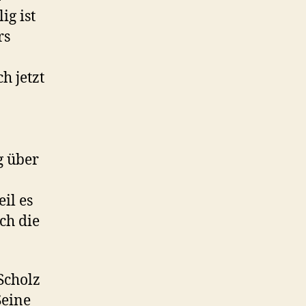
ig ist
rs
h jetzt
g über
il es
ch die
Scholz
Seine