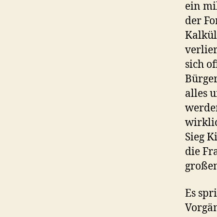
ein mi
der Fo
Kalkü
verlie
sich o
Bürger
alles 
werden
wirkli
Sieg K
die Fr
großen
Es spri
Vorgän