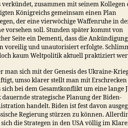
s verkündet, zusammen mit seinem Kollegen 
igten Königreichs gemeinsam einen Plan
egen, der eine vierwöchige Waffenruhe in de
e vorsehen soll. Stunden später kommt von
cher Seite ein Dementi, dass die Ankündigun
 voreilig und unautorisiert erfolgte. Schlim
och kaum Weltpolitik aktuell praktiziert we
fer man sich mit der Genesis des Ukraine-Krie
ftigt, umso klarer stellt man mit Erschrecken 
s sich bei dem Gesamtkonflikt um eine lange 
 dauernde strategische Planung der Biden-
stration handelt. Biden ist fest davon ausge
ssische Regierung stürzen zu können. Allerdi
sich die Strategen in den USA völlig im Klare