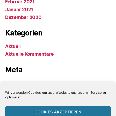
Februar 2021
Januar 2021
Dezember 2020
Kategorien
Aktuell
Aktuelle Kommentare
Meta
Anmelden
Eintrags-Feed
Wir verwenden Cookies, um unsere Website und unseren Service zu
optimieren.
Kommentar-Feed
WordPress.org
COOKIES AKZEPTIEREN