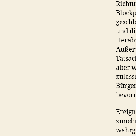
Richtu
Block
geschl
und di
Herabw
Äußeru
Tatsac
aber w
zulass
Bürger
bevor
Ereign
zuneh
wahrge