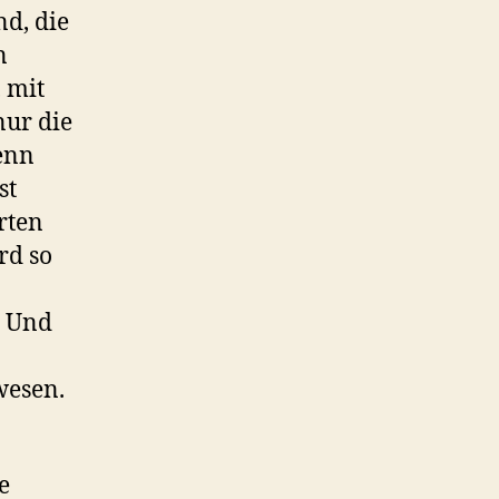
d, die
n
, mit
nur die
enn
st
rten
rd so
. Und
wesen.
e