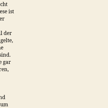
icht
se ist
er
l der
gelte,
he
sind.
e gar
ren,
und
 zum