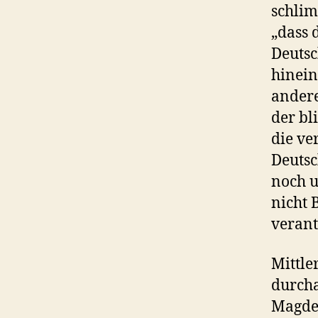
schlim
„dass 
Deutsc
hinein
andere
der bl
die ve
Deutsc
noch u
nicht 
verant
Mittle
durcha
Magdeb