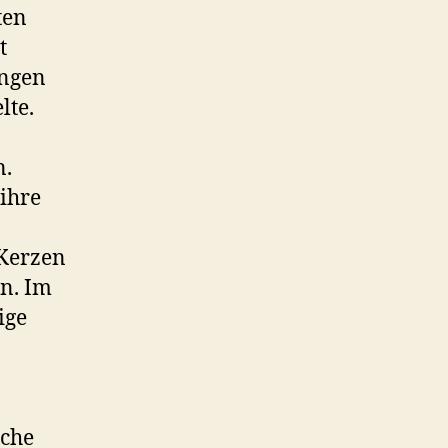
ten
t
ungen
lte.
n.
ihre
 Kerzen
en. Im
ige
iche