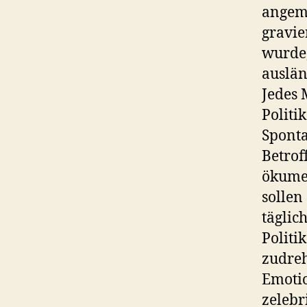
angeme
gravie
wurde,
auslän
Jedes 
Politi
Sponta
Betrof
ökumen
sollen
täglic
Politi
zudreh
Emotio
zelebr