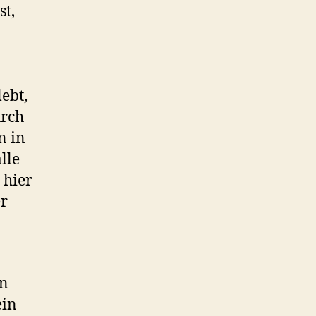
st,
ebt,
urch
n in
lle
 hier
er
in
ein