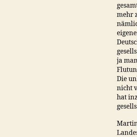
gesamt
mehr z
nämlic
eigene
Deutsc
gesell
ja man
Flutun
Die un
nicht 
hat in
gesell
Martin
Landes