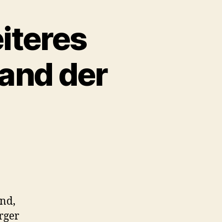
iteres
and der
nd,
rger