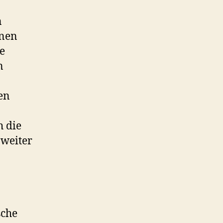
n
ünen
e
n
en
h die
 weiter
sche