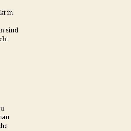
kt in
rn sind
cht
n
zu
 man
che