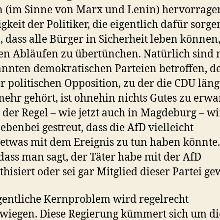
n (im Sinne von Marx und Lenin) hervorragen
gkeit der Politiker, die eigentlich dafür sorge
n, dass alle Bürger in Sicherheit leben können
en Abläufen zu übertünchen. Natürlich sind 
nnten demokratischen Parteien betroffen, d
r politischen Opposition, zu der die CDU läng
mehr gehört, ist ohnehin nichts Gutes zu erwa
 der Regel – wie jetzt auch in Magdeburg – wi
ebenbei gestreut, dass die AfD vielleicht
etwas mit dem Ereignis zu tun haben könnte
, dass man sagt, der Täter habe mit der AfD
hisiert oder sei gar Mitglied dieser Partei ge
gentliche Kernproblem wird regelrecht
wiegen. Diese Regierung kümmert sich um di