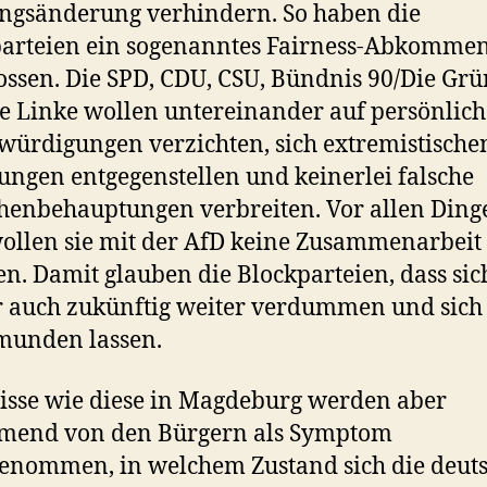
ngsänderung verhindern. So haben die
parteien ein sogenanntes Fairness-Abkomme
ossen. Die SPD, CDU, CSU, Bündnis 90/Die Gr
e Linke wollen untereinander auf persönlich
ürdigungen verzichten, sich extremistische
ngen entgegenstellen und keinerlei falsche
henbehauptungen verbreiten. Vor allen Ding
ollen sie mit der AfD keine Zusammenarbeit
en. Damit glauben die Blockparteien, dass sic
 auch zukünftig weiter verdummen und sich
munden lassen.
isse wie diese in Magdeburg werden aber
mend von den Bürgern als Symptom
nommen, in welchem Zustand sich die deut