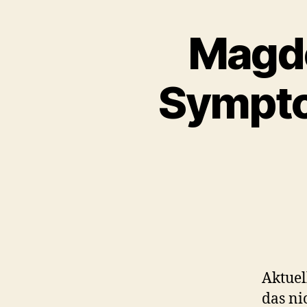
Magde
Sympto
Aktuel
das ni