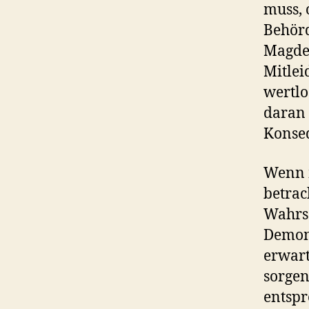
muss, 
Behörd
Magdeb
Mitlei
wertlo
daran 
Konse
Wenn m
betrac
Wahrsc
Demont
erwart
sorgen
entspr