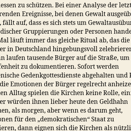
ssen zu schützen. Bei einer Analyse der letz
renden Ereignisse, bei denen Gewalt ausgeüb
 fällt auf, dass es sich stets um Gewaltausüb
discher Gruppierungen oder Personen hande
Mal läuft immer das gleiche Ritual ab, das die
ker in Deutschland hingebungsvoll zelebriere
n laufen tausende Bürger auf die Straße, um 
fenheit zu dokumentieren. Sofort werden
ische Gedenkgottesdienste abgehalten und
 die Emotionen der Bürger regelrecht anheiz
hen Alltag spielen die Kirchen keine Rolle, ein
ker würden ihnen lieber heute den Geldhahn
en, als morgen, aber wenn es darum geht,
nen für den „demokratischen“ Staat zu
ieren, dann eignen sich die Kirchen als nützl