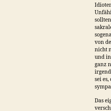
Idiote
Unfähi
sollte
sakral
sogena
von de
nicht 
und in
ganz n
irgend
sei es
sympat
Das ei
versch