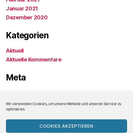
Januar 2021
Dezember 2020
Kategorien
Aktuell
Aktuelle Kommentare
Meta
Anmelden
Eintrags-Feed
Wir verwenden Cookies, um unsere Website und unseren Service zu
optimieren.
Kommentar-Feed
WordPress.org
COOKIES AKZEPTIEREN