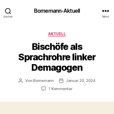
Bornemann-Aktuell
Suchen
Menü
Kategorien
AKTUELL
Bischöfe als
Sprachrohre linker
Demagogen
Von
Bornemann
Januar 20, 2024
Beitragsautor
Veröffentlichungsdatum
zu
1 Kommentar
Bischöfe
als
Sprachrohre
linker