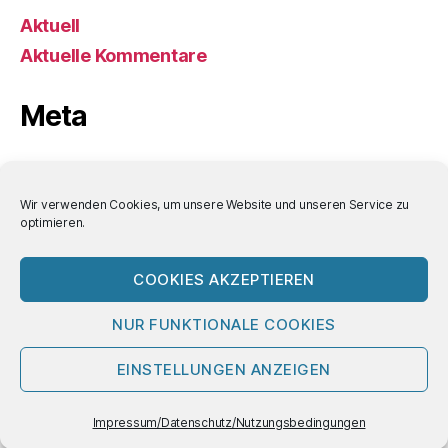
Aktuell
Aktuelle Kommentare
Meta
Anmelden
Eintrags-Feed
Wir verwenden Cookies, um unsere Website und unseren Service zu
optimieren.
Kommentar-Feed
WordPress.org
COOKIES AKZEPTIEREN
NUR FUNKTIONALE COOKIES
© 2026
Bornemann-Aktuell
Nach oben
↑
EINSTELLUNGEN ANZEIGEN
Impressum/Datenschutz/Nutzungsbedin
gungen
Impressum/Datenschutz/Nutzungsbedingungen