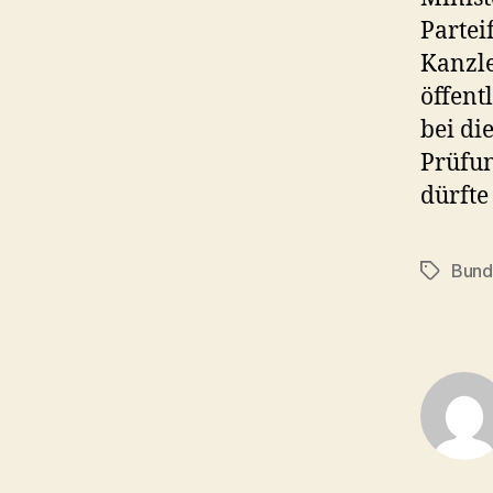
Partei
Kanzle
öffent
bei di
Prüfun
dürfte
Bund
Schlagwö