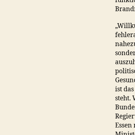
funkti
Brandn
„Willk
fehler
nahezu
sonde
auszuh
politi
Gesund
ist da
steht.
Bundes
Regier
Essen 
Minist