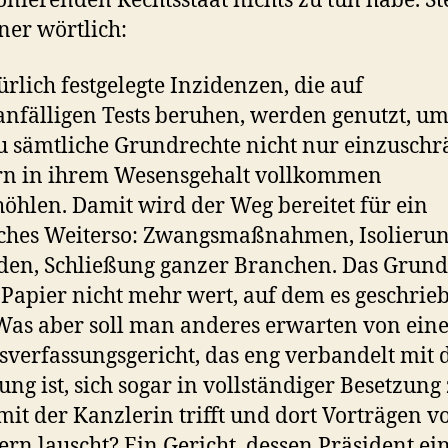
onierenden Rechtsstaat nichts zu tun habe. S
er wörtlich:
ürlich festgelegte Inzidenzen, die auf
anfälligen Tests beruhen, werden genutzt, u
 sämtliche Grundrechte nicht nur einzuschr
rn in ihrem Wesensgehalt vollkommen
öhlen. Damit wird der Weg bereitet für ein
sches Weiterso: Zwangsmaßnahmen, Isolieru
en, Schließung ganzer Branchen. Das Grund
s Papier nicht mehr wert, auf dem es geschrie
 Was aber soll man anderes erwarten von ei
verfassungsgericht, das eng verbandelt mit 
ung ist, sich sogar in vollständiger Besetzun
mit der Kanzlerin trifft und dort Vorträgen v
ern lauscht? Ein Gericht, dessen Präsident ei