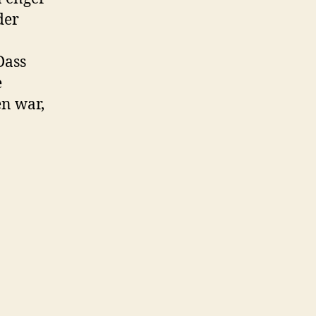
der
Dass
e
en war,