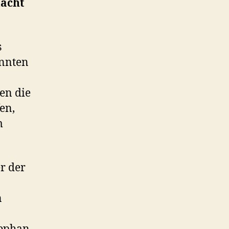
macht
s
annten
en die
en,
m
r der
n