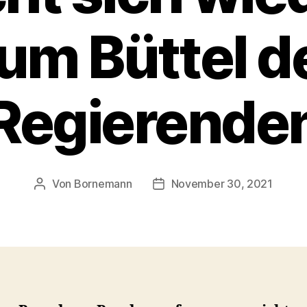
um Büttel d
Regierende
Von
Bornemann
November 30, 2021
Beitragsautor
Veröffentlichungsdatum