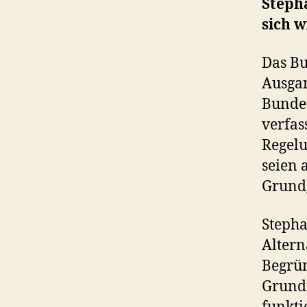
Steph
sich 
Das Bu
Ausga
Bunde
verfas
Regelu
seien 
Grundg
Stepha
Altern
Begrü
Grund