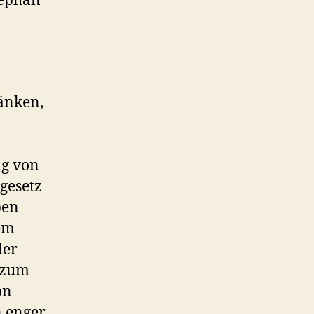
tephan
m
änken,
ng von
gesetz
ben
nem
der
g zum
on
n enger