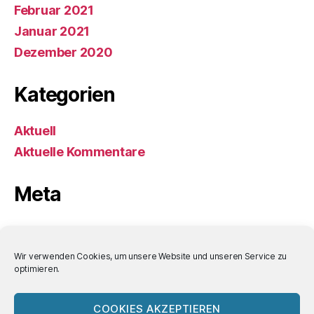
Februar 2021
Januar 2021
Dezember 2020
Kategorien
Aktuell
Aktuelle Kommentare
Meta
Anmelden
Eintrags-Feed
Wir verwenden Cookies, um unsere Website und unseren Service zu
optimieren.
Kommentar-Feed
WordPress.org
COOKIES AKZEPTIEREN