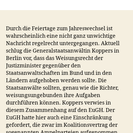
Eine
Generalstaatsanwältin
macht
aktuell
einen
Durch die Feiertage zum Jahreswechsel ist
Vorschlag,
wahrscheinlich eine nicht ganz unwichtige
der
Nachricht regelrecht untergegangen. Aktuell
Fragen
schlug die Generalstaatsanwältin Koppers in
aufwirft
Berlin vor, dass das Weisungsrecht der
Justizminister gegenüber den
Staatsanwaltschaften im Bund und in den
Ländern aufgehoben werden sollte. Die
Staatsanwälte sollten, genau wie die Richter,
weisungsungebunden ihre Aufgaben
durchführen können. Koppers verwies in
diesem Zusammenhang auf den EuGH. Der
EuGH hatte hier auch eine Einschränkung
gefordert, die zwar im Koalitionsvertrag der
sogenannten Ampelparteien aufgenommen