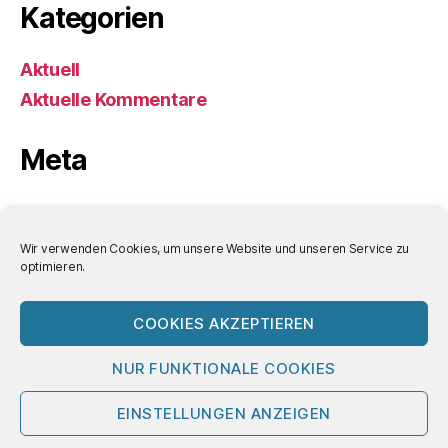
Kategorien
Aktuell
Aktuelle Kommentare
Meta
Anmelden
Eintrags-Feed
Wir verwenden Cookies, um unsere Website und unseren Service zu
optimieren.
Kommentar-Feed
WordPress.org
COOKIES AKZEPTIEREN
NUR FUNKTIONALE COOKIES
© 2026
Bornemann-Aktuell
Nach oben
↑
EINSTELLUNGEN ANZEIGEN
Impressum/Datenschutz/Nutzungsbedin