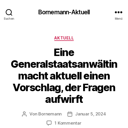
Bornemann-Aktuell
Suchen
Menü
Kategorien
AKTUELL
Eine
Generalstaatsanwältin
macht aktuell einen
Vorschlag, der Fragen
aufwirft
Von
Bornemann
Januar 5, 2024
Beitragsautor
Veröffentlichungsdatum
zu
1 Kommentar