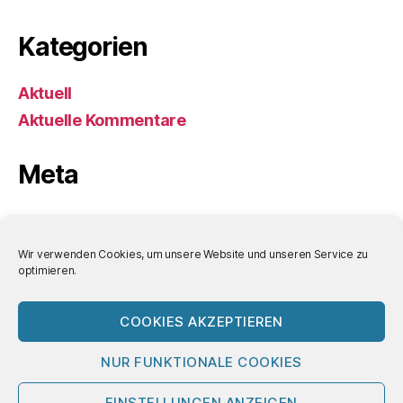
Kategorien
Aktuell
Aktuelle Kommentare
Meta
Anmelden
Eintrags-Feed
Wir verwenden Cookies, um unsere Website und unseren Service zu
optimieren.
Kommentar-Feed
WordPress.org
COOKIES AKZEPTIEREN
NUR FUNKTIONALE COOKIES
© 2026
Bornemann-Aktuell
Nach oben
↑
EINSTELLUNGEN ANZEIGEN