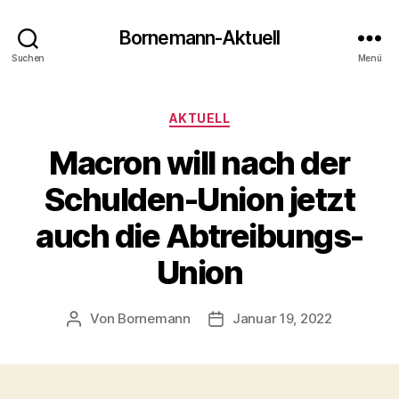
Bornemann-Aktuell
Suchen
Menü
Kategorien
AKTUELL
Macron will nach der
Schulden-Union jetzt
auch die Abtreibungs-
Union
Von
Bornemann
Januar 19, 2022
Beitragsautor
Veröffentlichungsdatum