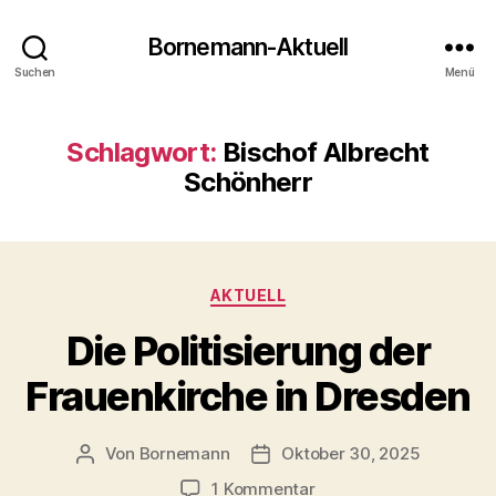
Bornemann-Aktuell
Suchen
Menü
Schlagwort:
Bischof Albrecht
Schönherr
Kategorien
AKTUELL
Die Politisierung der
Frauenkirche in Dresden
Von
Bornemann
Oktober 30, 2025
Beitragsautor
Veröffentlichungsdatum
zu
1 Kommentar