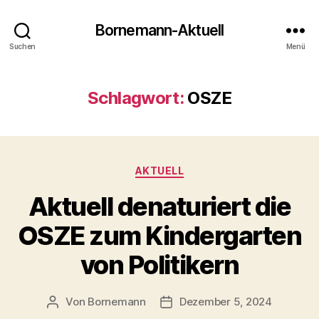
Bornemann-Aktuell
Suchen
Menü
Schlagwort:
OSZE
Kategorien
AKTUELL
Aktuell denaturiert die
OSZE zum Kindergarten
von Politikern
Von
Bornemann
Dezember 5, 2024
Beitragsautor
Veröffentlichungsdatum