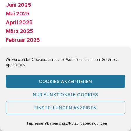
Juni 2025
Mai 2025
April 2025
März 2025
Februar 2025
Januar 2025
Dezember 2024
Wir verwenden Cookies, um unsere Website und unseren Service zu
optimieren.
November 2024
Oktober 2024
COOKIES AKZEPTIEREN
September 2024
August 2024
NUR FUNKTIONALE COOKIES
Juli 2024
EINSTELLUNGEN ANZEIGEN
Juni 2024
Mai 2024
Impressum/Datenschutz/Nutzungsbedingungen
April 2024