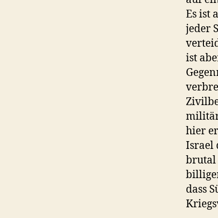
Es ist
jeder 
vertei
ist ab
Gegenr
verbre
Zivilb
militä
hier e
Israel
brutal
billig
dass S
Krieg