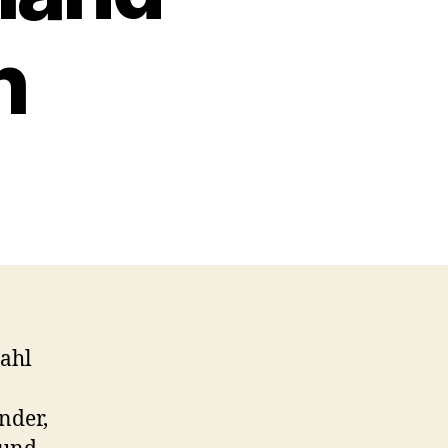
h
zahl
nder,