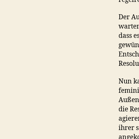
Der Au
warten
dass e
gewüns
Entsch
Resolu
Nun ka
femini
Außenm
die Re
agiere
ihrer 
angeko