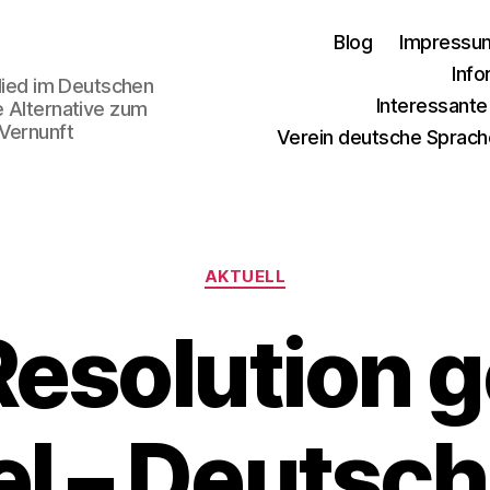
Blog
Impressu
Info
glied im Deutschen
Interessant
e Alternative zum
 Vernunft
Verein deutsche Sprach
Kategorien
AKTUELL
esolution 
el – Deutsc