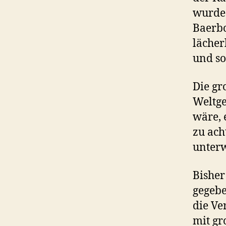
wurde 
Baerbo
lächer
und so
Die gr
Weltge
wäre, 
zu ach
unterw
Bisher
gegebe
die Ve
mit gr