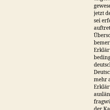
gewese
jetzt 
sei er
auftre
Übersc
bemer
Erklär
beding
deutsc
Deutsc
mehr a
Erklär
auslän
fragwü
der Ka