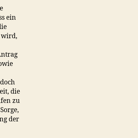
e
ss ein
die
 wird,
Antrag
owie
 doch
it, die
fen zu
 Sorge,
ng der