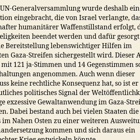
r UN-Generalversammlung wurde deshalb ein
tion eingebracht, die von Israel verlangte, da
after humanitärer Waffenstillstand erfolgt, 
eligkeiten beendet werden und dafür gesorgt
ie Bereitstellung lebenswichtiger Hilfen im
en Gaza-Streifen sichergestellt wird. Dieser 
 mit 121 ja-Stimmen und 14 Gegenstimmen s
thaltungen angenommen. Auch wenn dieser
uss keine rechtliche Konsequenz hat, so ist er
utliches politisches Signal der Weltöffentlichke
ge exzessive Gewaltanwendung im Gaza-Strei
n. Dabei bestand auch bei vielen Staaten die
s im Nahen Osten zu einer weiteren Ausweitu
nandersetzung kommen und sich daraus ein
echter Krieg entwickeln könnte.