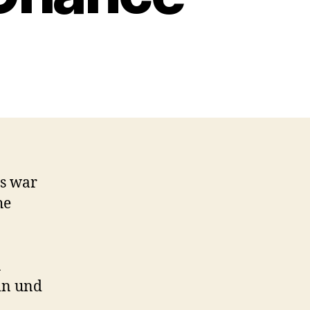
Es war
he
u
in und