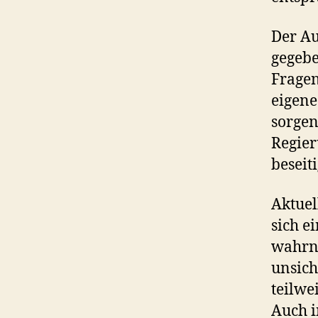
Der Au
gegebe
Fragen
eigene
sorgen
Regier
beseit
Aktuel
sich e
wahrne
unsich
teilwe
Auch i