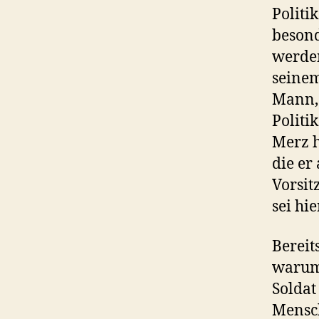
Politi
besond
werden
seine
Mann, 
Politi
Merz h
die er
Vorsit
sei hi
Bereit
warum 
Soldat
Mensch