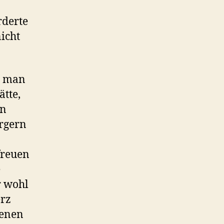
rderte
icht
n man
tte,
en
ürgern
freuen
e
r wohl
erz
genen