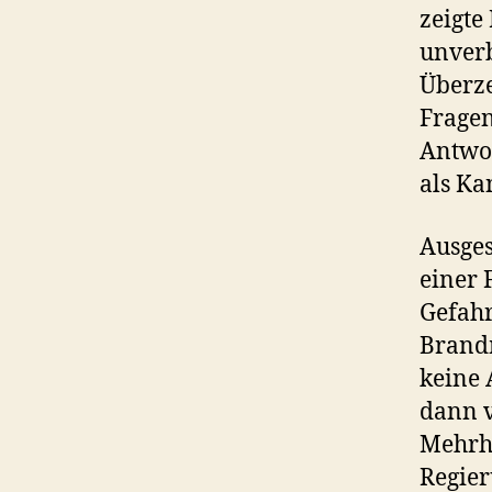
zeigte
unverb
Überze
Fragen
Antwor
als Ka
Ausges
einer 
Gefahr
Brandm
keine 
dann v
Mehrhe
Regie