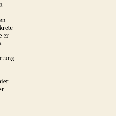
m
len
krete
e er
.
ortung
hier
er