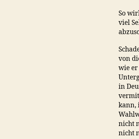
So wir
viel S
abzusc
Schade
von di
wie er
Unterg
in Deu
vermit
kann, 
Wahlwe
nicht 
nicht 