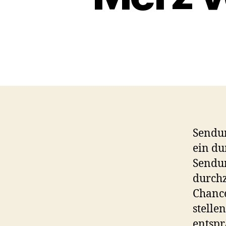
Sendun
ein du
Sendu
durchz
Chance
stelle
entspr