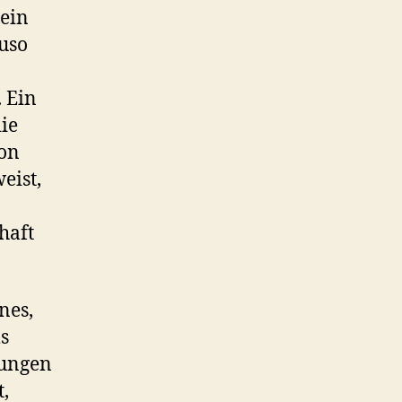
 ein
uso
 Ein
ie
von
eist,
haft
nes,
s
jungen
,