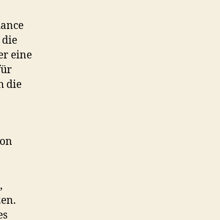
hance
 die
er eine
für
h die
von
,
zen.
es