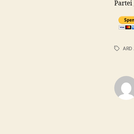
Partei
ARD 
Schlagwö