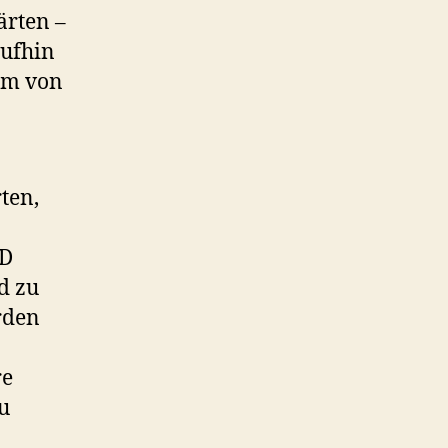
ärten –
aufhin
orm von
ten,
fD
d zu
rden
re
u