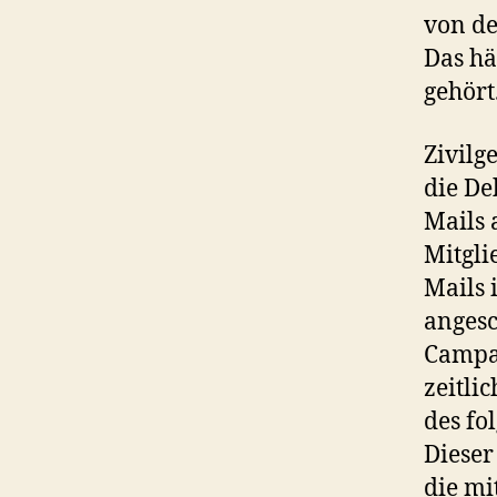
von de
Das hä
gehört
Zivilg
die De
Mails 
Mitgli
Mails 
anges
Campa
zeitlic
des fo
Dieser
die mi