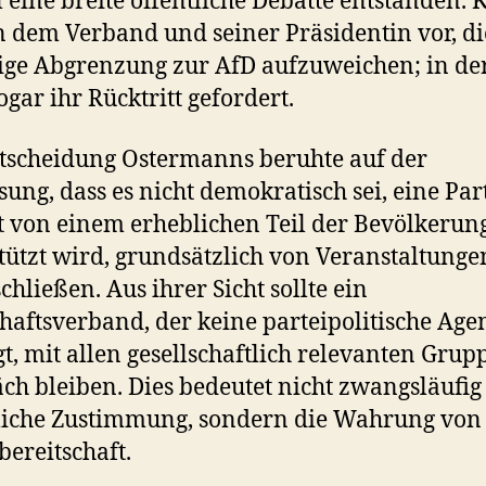
l eine breite öffentliche Debatte entstanden. K
 dem Verband und seiner Präsidentin vor, di
ige Abgrenzung zur AfD aufzuweichen; in der
ogar ihr Rücktritt gefordert.
tscheidung Ostermanns beruhte auf der
sung, dass es nicht demokratisch sei, eine Part
t von einem erheblichen Teil der Bevölkerun
tützt wird, grundsätzlich von Veranstaltunge
chließen. Aus ihrer Sicht sollte ein
haftsverband, der keine parteipolitische Ag
gt, mit allen gesellschaftlich relevanten Gru
ch bleiben. Dies bedeutet nicht zwangsläufig
liche Zustimmung, sondern die Wahrung von
bereitschaft.