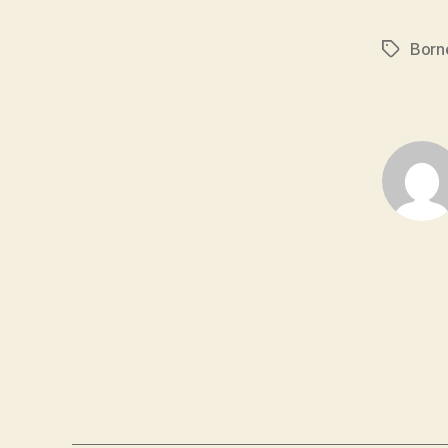
Born
Schlagwö