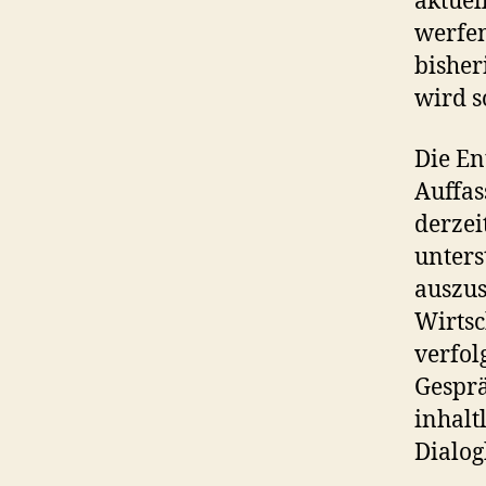
aktuel
werfen
bisher
wird s
Die En
Auffas
derzei
unters
auszus
Wirtsc
verfol
Gesprä
inhalt
Dialog