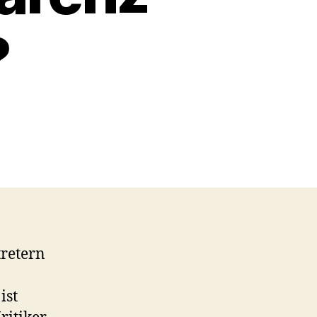
?
retern
ist