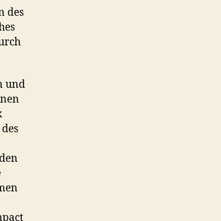
n des
ches
durch
n und
enen
k
 des
nden
e
hmen
mpact