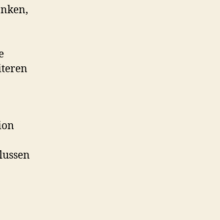
anken,
e
iteren
ion
lussen