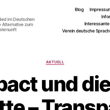
Blog
Impressu
Info
glied im Deutschen
Interessant
e Alternative zum
 Vernunft
Verein deutsche Sprach
Kategorien
AKTUELL
act und die
te – Trans