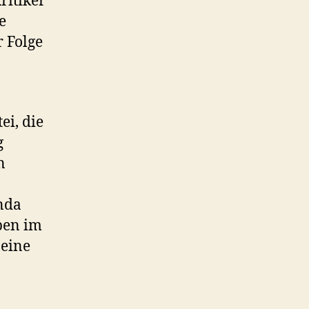
ritiker
e
 Folge
ei, die
g
n
enda
ppen im
 eine