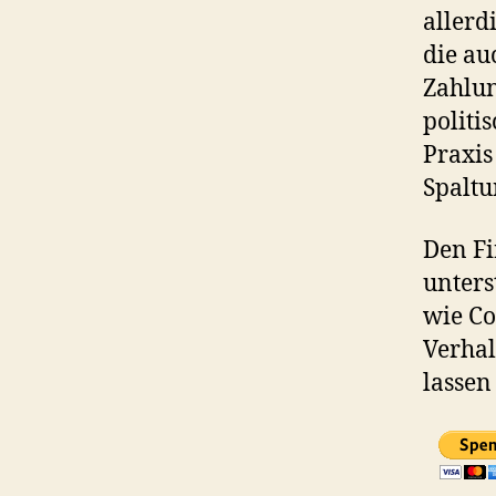
allerd
die au
Zahlu
politi
Praxis
Spaltu
Den Fi
unters
wie Co
Verhal
lassen