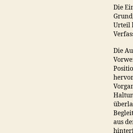
Die Ei
Grundg
Urteil
Verfas
Die Au
Vorwer
Positi
hervor
Vorgan
Haltun
überla
Beglei
aus de
hinter