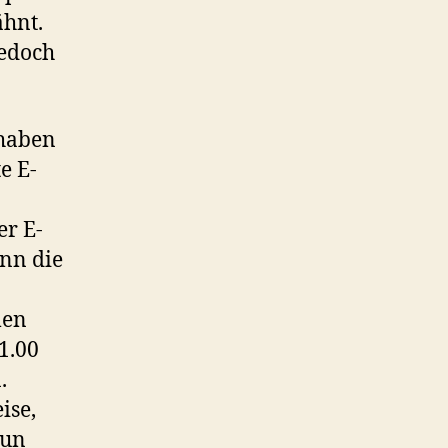
ähnt.
jedoch
 haben
e E-
er E-
enn die
men
11.00
.
ise,
tun