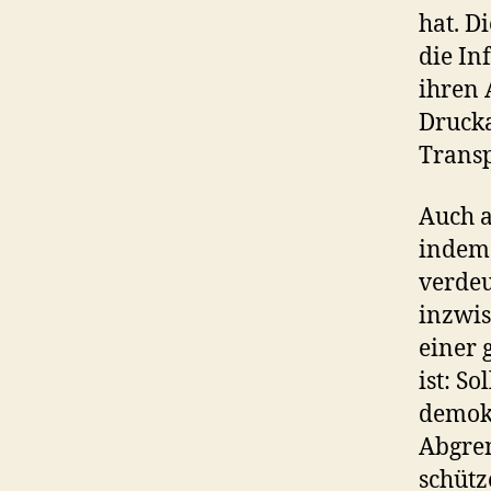
hat. D
die In
ihren 
Druck
Transp
Auch a
indem 
verdeu
inzwis
einer 
ist: So
demokr
Abgre
schütz