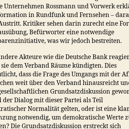
ie Unternehmen Rossmann und Vorwerk erkl
formation in Rundfunk und Fernsehen – dar
Austritt. Kritiker sehen darin zurecht eine F
ausübung, Befürworter eine notwendige
arenzinitiative, was wir jedoch bestreiten.
ndere Akteure wie die Deutsche Bank reagier
sie dem Verband Räume kündigten. Dies
tlicht, dass die Frage des Umgangs mit der A
chen weit über den Verband hinausreicht un
gesellschaftlichen Grundsatzdiskussion gewo
ll der Dialog mit dieser Partei als Teil
atischer Normalität gelten, oder ist eine kla
nzung notwendig, um demokratische Werte z
en? Die Grundsatzdiskussion erstreckt sich