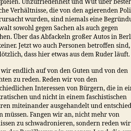
pielen. Unzufriedenheit und Wut über beste
sche Verhältnisse, die von den agierenden Pol
rursacht wurden, sind niemals eine Begründ
walt sowohl gegen Sachen als auch gegen
en. Über das Abfackeln großer Autos in Ber
keiner. Jetzt wo auch Personen betroffen sind
ötzlich, dass hier etwas aus dem Ruder läuft.
wir endlich auf von den Guten und von den
hten zu reden. Reden wir von den
chiedlichen Interessen von Bürgern, die in e
atischen und nicht in einem faschistischen
ren miteinander ausgehandelt und entschie
 müssen. Fangen wir an, nicht mehr von
ssen zu schwadronieren, sondern reden wir