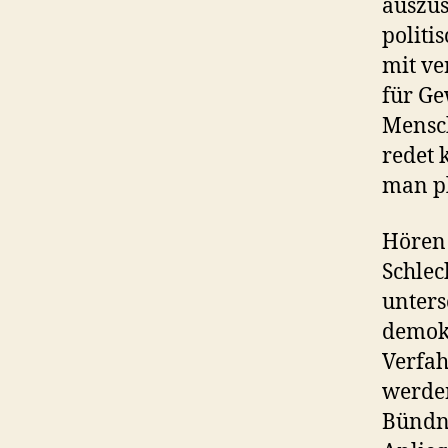
auszus
politi
mit ve
für Ge
Mensch
redet 
man pl
Hören 
Schlec
unters
demokr
Verfah
werden
Bündni