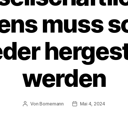
ens muss sc
der hergest
werden
Von
Bornemann
Mai 4, 2024
Beitragsautor
Veröffentlichungsdatum