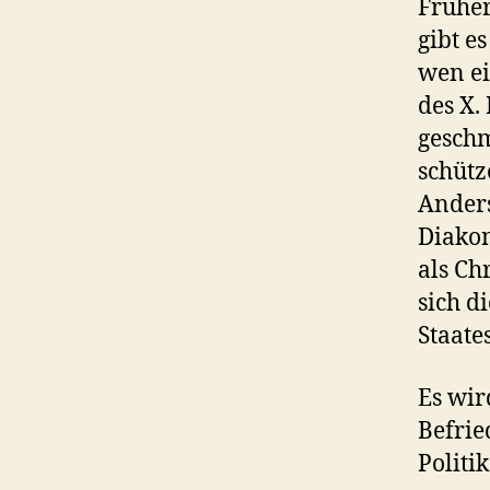
Früher
gibt e
wen ei
des X.
geschm
schütz
Anders
Diakon
als Ch
sich d
Staate
Es wir
Befrie
Politi