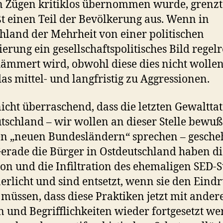
 Zügen kritiklos übernommen wurde, grenzt
 einen Teil der Bevölkerung aus. Wenn in
hland der Mehrheit von einer politischen
erung ein gesellschaftspolitisches Bild regelr
ämmert wird, obwohl diese dies nicht wolle
das mittel- und langfristig zu Aggressionen.
 nicht überraschend, dass die letzten Gewaltta
tschland – wir wollen an dieser Stelle bewuß
n „neuen Bundesländern“ sprechen – gesch
Gerade die Bürger in Ostdeutschland haben di
ion und die Infiltration des ehemaligen SED-S
erlicht und sind entsetzt, wenn sie den Eind
müssen, dass diese Praktiken jetzt mit ander
 und Begrifflichkeiten wieder fortgesetzt we