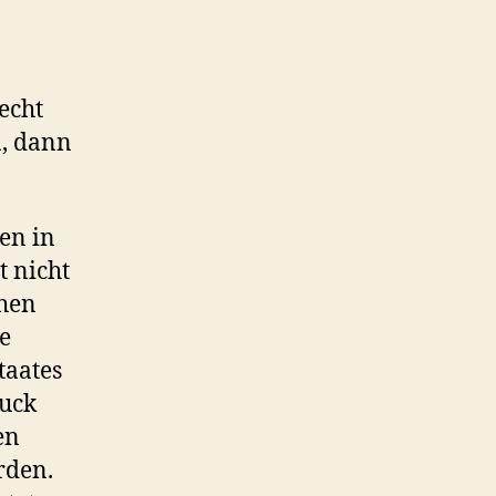
echt
n, dann
ten in
t nicht
ehen
e
taates
ruck
en
rden.