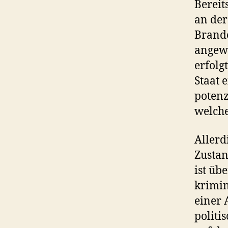
Bereit
an der
Brande
angewa
erfolg
Staat 
potenz
welche
Allerd
Zustan
ist üb
krimin
einer 
politi