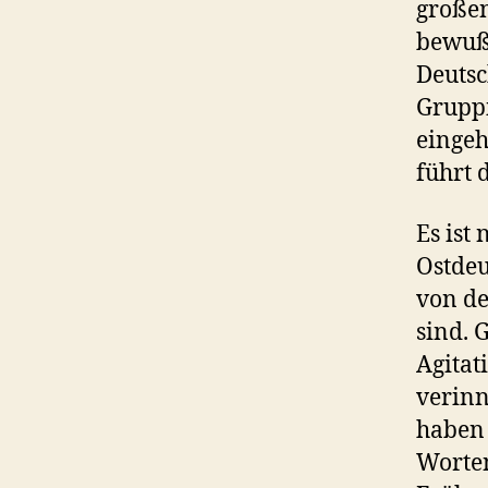
großen
bewußt
Deutsc
Gruppi
eingeh
führt 
Es ist
Ostdeu
von de
sind. 
Agitat
verinn
haben 
Worten