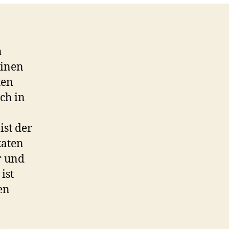
n
einen
ten
ch in
ist der
katen
r und
ist
en