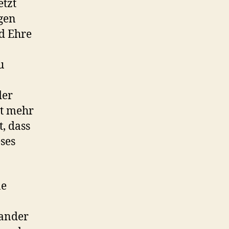
etzt
egen
d Ehre
u
der
ht mehr
t, dass
eses
ne
nander