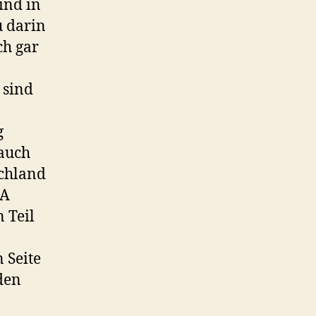
ind in
u darin
ch gar
 sind
g
auch
schland
SA
 Teil
 Seite
 den