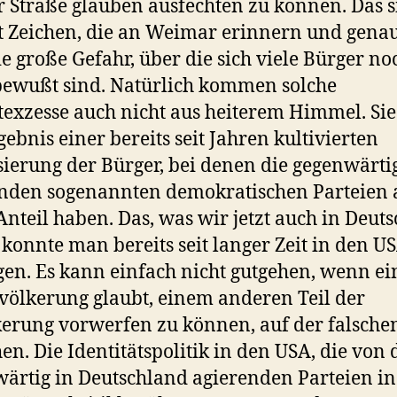
r Straße glauben ausfechten zu können. Das s
t Zeichen, die an Weimar erinnern und gena
die große Gefahr, über die sich viele Bürger no
bewußt sind. Natürlich kommen solche
exzesse auch nicht aus heiterem Himmel. Sie
gebnis einer bereits seit Jahren kultivierten
sierung der Bürger, bei denen die gegenwärti
nden sogenannten demokratischen Parteien 
Anteil haben. Das, was wir jetzt auch in Deut
 konnte man bereits seit langer Zeit in den U
gen. Es kann einfach nicht gutgehen, wenn ein
völkerung glaubt, einem anderen Teil der
erung vorwerfen zu können, auf der falschen
hen. Die Identitätspolitik in den USA, die von
ärtig in Deutschland agierenden Parteien in