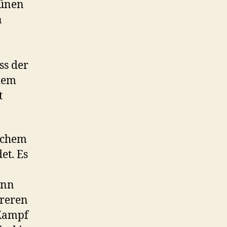
rünen
n
ss der
edem
t
elchem
et. Es
inn
hreren
 Kampf