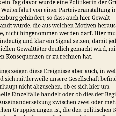
s ein Tag davor wurde eine Politikerin der G
 Weiterfahrt von einer Parteiveranstaltung i
nburg gehindert, so dass auch hier Gewalt
ndt wurde, die aus welchen Motiven heraus
te, nicht hingenommen werden darf. Hier mu
eindeutig und klar ein Signal setzen, damit j
iellen Gewalttäter deutlich gemacht wird, mi
n Konsequenzen er zu rechnen hat.
ings zeigen diese Ereignisse aber auch, in w
d sich mittlerweile unsere Gesellschaft befind
erhaupt nicht abzusehen, ob es sich hier um
elle Einzelfälle handelt oder ob dies der Beg
Auseinandersetzung zwischen zwei oder me
schen Gruppierungen ist, die den politischen