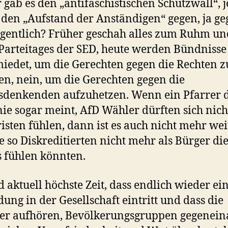
 gab es den „antifaschistischen Schutzwall“, j
s den „Aufstand der Anständigen“ gegen, ja g
gentlich? Früher geschah alles zum Ruhm un
 Parteitages der SED, heute werden Bündnisse
iedet, um die Gerechten gegen die Rechten z
en, nein, um die Gerechten gegen die
denkenden aufzuhetzen. Wenn ein Pfarrer 
ie sogar meint, AfD Wähler dürften sich nic
risten fühlen, dann ist es auch nicht mehr wei
ie so Diskreditierten nicht mehr als Bürger di
s fühlen könnten.
d aktuell höchste Zeit, dass endlich wieder ei
dung in der Gesellschaft eintritt und dass die
ker aufhören, Bevölkerungsgruppen gegenei