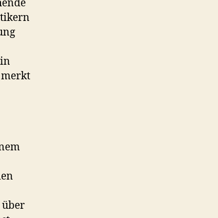
hende
itikern
ung
lin
, merkt
inem
den
 über