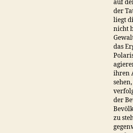
auf de
der Ta
liegt 
nicht 
Gewalt
das Er
Polari
agiere
ihren 
sehen,
verfol
der Be
Bevölk
zu ste
gegenw