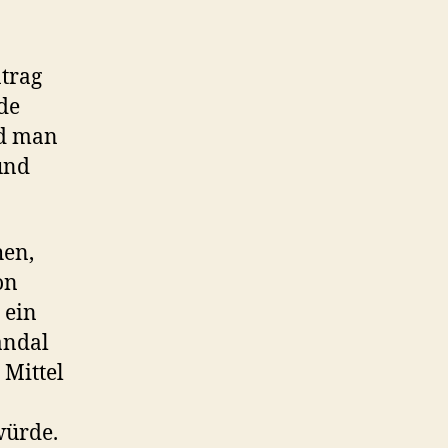
ntrag
ude
rd man
und
hen,
on
 ein
andal
 Mittel
würde.