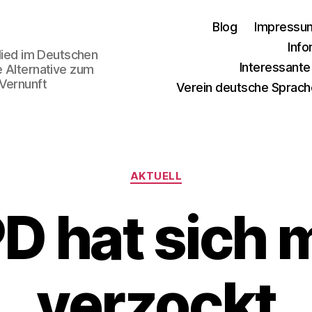
Blog
Impressu
Info
glied im Deutschen
Interessant
e Alternative zum
 Vernunft
Verein deutsche Sprach
Kategorien
AKTUELL
PD hat sich 
verzockt