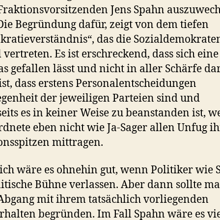
Fraktionsvorsitzenden Jens Spahn auszuwec
Die Begründung dafür, zeigt von dem tiefen
ratieverständnis“, das die Sozialdemokrate
l vertreten. Es ist erschreckend, dass sich ein
as gefallen lässt und nicht in aller Schärfe da
st, dass erstens Personalentscheidungen
genheit der jeweiligen Parteien sind und
eits es in keiner Weise zu beanstanden ist, 
dnete eben nicht wie Ja-Sager allen Unfug ih
onsspitzen mittragen.
ich wäre es ohnehin gut, wenn Politiker wie
litische Bühne verlassen. Aber dann sollte m
Abgang mit ihrem tatsächlich vorliegenden
rhalten begründen. Im Fall Spahn wäre es vi