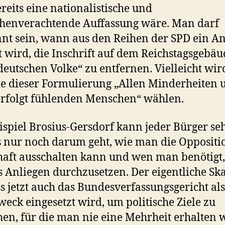
ereits eine nationalistische und
henverachtende Auffassung wäre. Man darf
nt sein, wann aus den Reihen der SPD ein A
lt wird, die Inschrift auf dem Reichstagsgebä
eutschen Volke“ zu entfernen. Vielleicht wi
le dieser Formulierung „Allen Minderheiten 
erfolgt fühlenden Menschen“ wählen.
spiel Brosius-Gersdorf kann jeder Bürger se
s nur noch darum geht, wie man die Oppositi
aft ausschalten kann und wen man benötigt,
s Anliegen durchzusetzen. Der eigentliche Sk
ass jetzt auch das Bundesverfassungsgericht als
eck eingesetzt wird, um politische Ziele zu
hen, für die man nie eine Mehrheit erhalten 