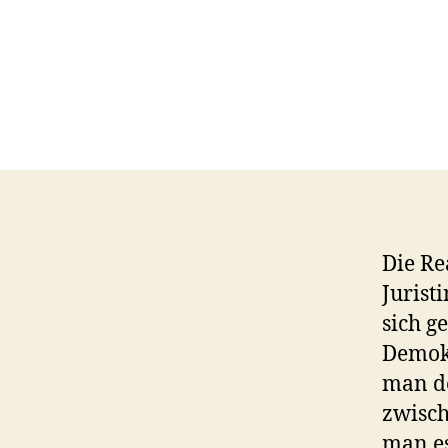
Die Re
Jurist
sich g
Demokr
man do
zwisch
man es