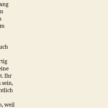
hang
en
h
um
auch
tig
eine
. Ihr
 sein,
htlich
n, weil