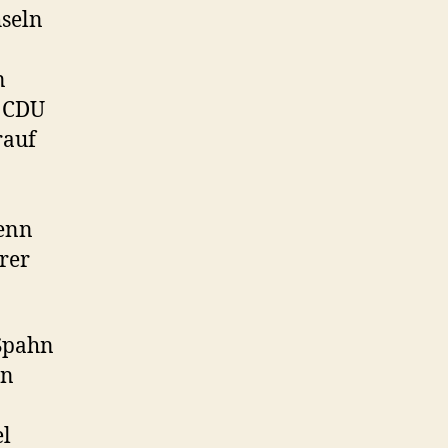
hseln
n
e CDU
rauf
wenn
rer
 Spahn
an
el