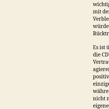
wichti
mit de
Verble
würde 
Rücktr
Es ist
die CD
Vertra
agiere
positi
einzig
währen
nicht 
eigene