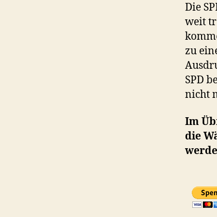
Die SP
weit t
komme
zu ein
Ausdru
SPD be
nicht 
Im Übr
die Wä
werde