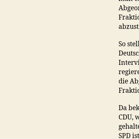
Abgeor
Frakti
abzus
So ste
Deutsc
Interv
regier
die Ab
Frakti
Da bek
CDU, w
gehalt
SPD is