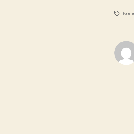
Born
Schlagwö