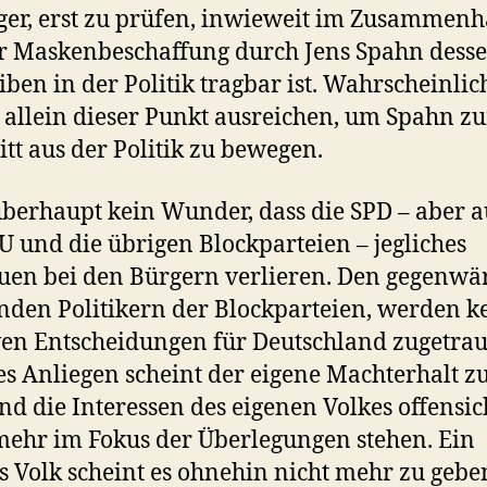
ger, erst zu prüfen, inwieweit im Zusammen
r Maskenbeschaffung durch Jens Spahn dess
iben in der Politik tragbar ist. Wahrscheinlic
allein dieser Punkt ausreichen, um Spahn z
itt aus der Politik zu bewegen.
 überhaupt kein Wunder, dass die SPD – aber 
U und die übrigen Blockparteien – jegliches
uen bei den Bürgern verlieren. Den gegenwär
nden Politikern der Blockparteien, werden k
ven Entscheidungen für Deutschland zugetraut
es Anliegen scheint der eigene Machterhalt zu
d die Interessen des eigenen Volkes offensic
mehr im Fokus der Überlegungen stehen. Ein
s Volk scheint es ohnehin nicht mehr zu gebe