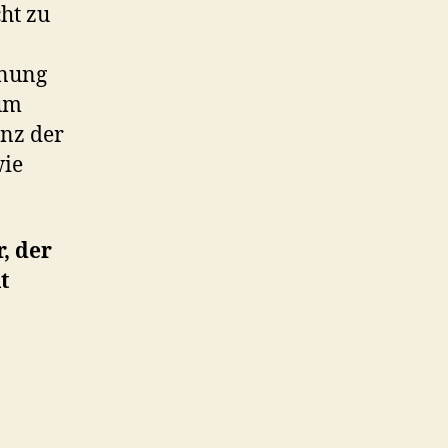
cht zu
nung
zum
anz der
wie
, der
t