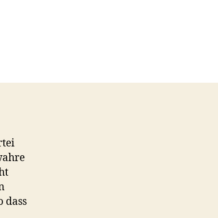
rtei
 wahre
ht
n
o dass