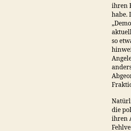
ihren 
habe. 
„Demok
aktuel
so etw
hinwei
Angele
anders
Abgeor
Frakti
Natürl
die po
ihren 
Fehlve