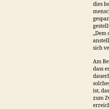
dies b
mensc
gespan
gestel
„Dem d
anstel
sich v
Am Bei
dass e
dauerh
solche
ist, d
zum Zw
erreic