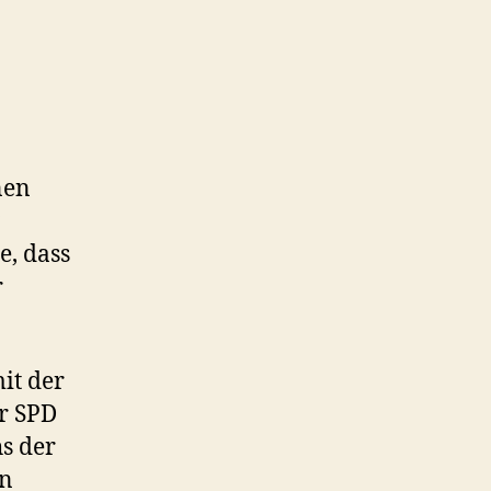
nen
e, dass
r
it der
er SPD
s der
on