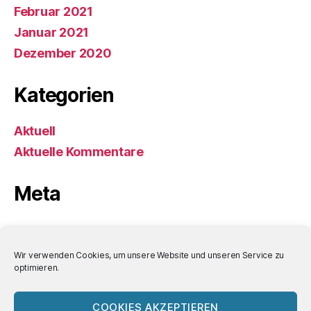
Februar 2021
Januar 2021
Dezember 2020
Kategorien
Aktuell
Aktuelle Kommentare
Meta
Anmelden
Eintrags-Feed
Wir verwenden Cookies, um unsere Website und unseren Service zu
optimieren.
Kommentar-Feed
WordPress.org
COOKIES AKZEPTIEREN