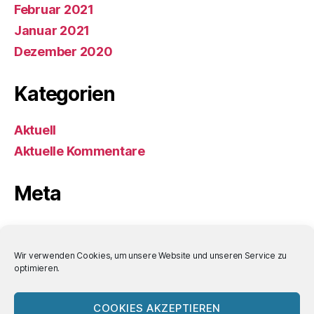
Februar 2021
Januar 2021
Dezember 2020
Kategorien
Aktuell
Aktuelle Kommentare
Meta
Anmelden
Eintrags-Feed
Wir verwenden Cookies, um unsere Website und unseren Service zu
optimieren.
Kommentar-Feed
WordPress.org
COOKIES AKZEPTIEREN