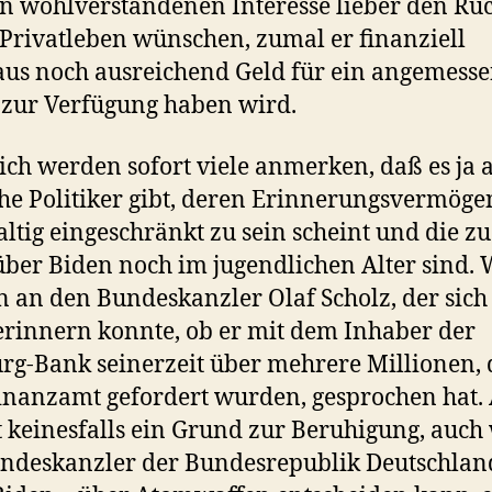
n wohlverstandenen Interesse lieber den Rü
 Privatleben wünschen, zumal er finanziell
us noch ausreichend Geld für ein angemesse
zur Verfügung haben wird.
ich werden sofort viele anmerken, daß es ja 
he Politiker gibt, deren Erinnerungsvermöge
ltig eingeschränkt zu sein scheint und die 
ber Biden noch im jugendlichen Alter sind. 
 an den Bundeskanzler Olaf Scholz, der sich
rinnern konnte, ob er mit dem Inhaber der
g-Bank seinerzeit über mehrere Millionen, 
nanzamt gefordert wurden, gesprochen hat.
st keinesfalls ein Grund zur Beruhigung, auc
ndeskanzler der Bundesrepublik Deutschlan