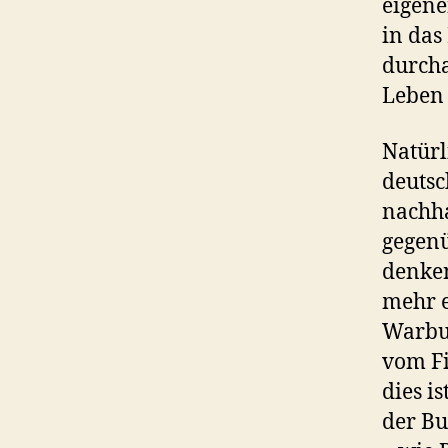
eigene
in das
durcha
Leben 
Natürl
deutsc
nachha
gegenü
denken
mehr e
Warbur
vom Fi
dies i
der Bu