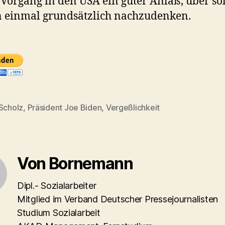
r Vorgang in den USA ein guter Anlaß, über so
 einmal grundsätzlich nachzudenken.
 Scholz
,
Präsident Joe Biden
,
Vergeßlichkeit
rter
Von Bornemann
Dipl.- Sozialarbeiter
Mitglied im Verband Deutscher Pressejournalisten
Studium Sozialarbeit