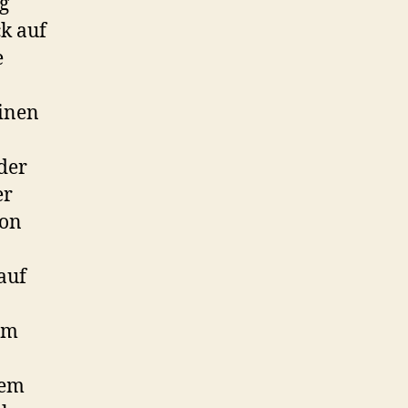
g
k auf
e
einen
der
er
von
auf
am
nem