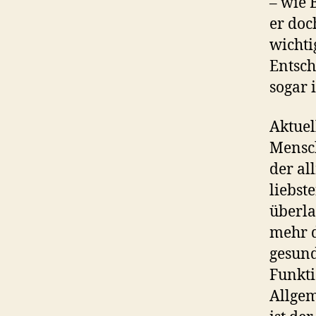
– wie 
er doc
wichti
Entsch
sogar 
Aktuel
Mensch
der al
liebst
überla
mehr d
gesund
Funkti
Allgem