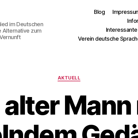
Blog
Impressu
Info
glied im Deutschen
Interessant
e Alternative zum
 Vernunft
Verein deutsche Sprach
Kategorien
AKTUELL
 alter Mann
lndem Gedä