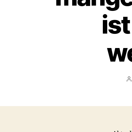
is
we
B