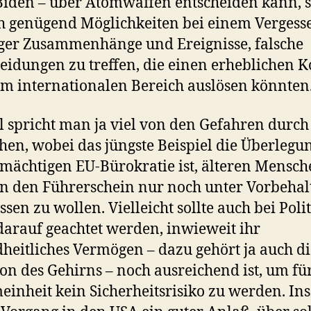
Biden – über Atomwaffen entscheiden kann, s
h genügend Möglichkeiten bei einem Vergess
ger Zusammenhänge und Ereignisse, falsche
eidungen zu treffen, die einen erheblichen K
im internationalen Bereich auslösen könnten
l spricht man ja viel von den Gefahren durch 
en, wobei das jüngste Beispiel die Überlegu
lmächtigen EU-Bürokratie ist, älteren Mensc
en den Führerschein nur noch unter Vorbehal
ssen zu wollen. Vielleicht sollte auch bei Poli
arauf geachtet werden, inwieweit ihr
heitliches Vermögen – dazu gehört ja auch di
on des Gehirns – noch ausreichend ist, um für
einheit kein Sicherheitsrisiko zu werden. In