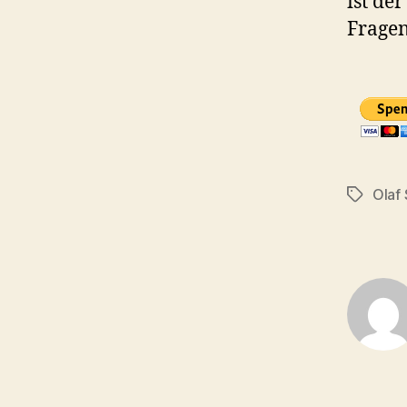
ist de
Fragen
Olaf
Schlagwö