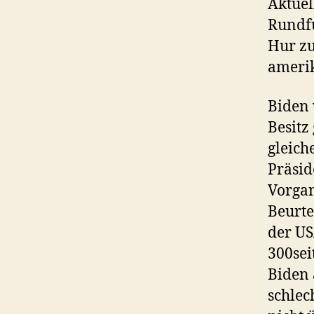
Aktuel
Rundfu
Hur z
amerik
Biden 
Besit
gleic
Präsid
Vorgan
Beurte
der US
300sei
Biden
schlec