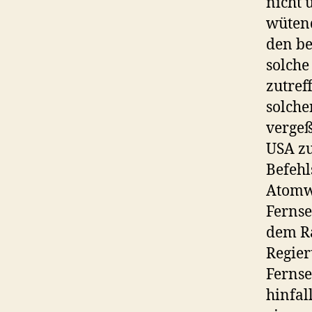
nicht 
wütend
den be
solche
zutref
solche
vergeß
USA zu
Befehl
Atomw
Fernse
dem R
Regier
Fernse
hinfal