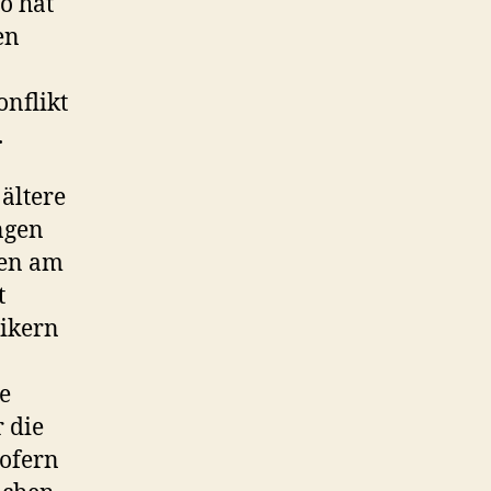
o hat
en
onflikt
.
ältere
ngen
hen am
t
tikern
e
 die
sofern