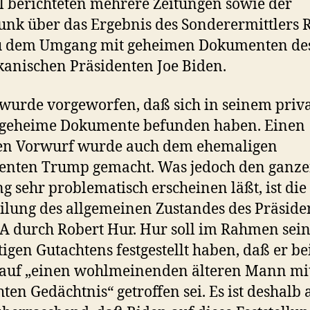
l berichteten mehrere Zeitungen sowie der
nk über das Ergebnis des Sonderermittlers 
u dem Umgang mit geheimen Dokumenten des
anischen Präsidenten Joe Biden.
wurde vorgeworfen, daß sich in seinem priv
z geheime Dokumente befunden haben. Einen
hen Vorwurf wurde auch dem ehemaligen
enten Trump gemacht. Was jedoch den ganz
g sehr problematisch erscheinen läßt, ist die
ilung des allgemeinen Zustandes des Präside
A durch Robert Hur. Hur soll im Rahmen sei
tigen Gutachtens festgestellt haben, daß er be
 auf „einen wohlmeinenden älteren Mann mi
hten Gedächtnis“ getroffen sei. Es ist deshalb