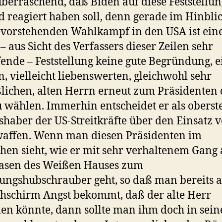
überraschend, daß Biden auf diese Feststellun
 reagiert haben soll, denn gerade im Hinblic
vorstehenden Wahlkampf in den USA ist ein
 – aus Sicht des Verfassers dieser Zeilen sehr
fende – Feststellung keine gute Begründung, 
n, vielleicht liebenswerten, gleichwohl sehr
lichen, alten Herrn erneut zum Präsidenten 
 wählen. Immerhin entscheidet er als oberst
shaber der US-Streitkräfte über den Einsatz 
affen. Wenn man diesen Präsidenten im
hen sieht, wie er mit sehr verhaltenem Gang 
asen des Weißen Hauses zum
ungshubschrauber geht, so daß man bereits 
hschirm Angst bekommt, daß der alte Herr
len könnte, dann sollte man ihm doch in sei