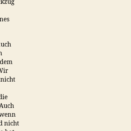
ckzug
nes
auch
n
zudem
Wir
 nicht
die
 Auch
h wenn
d nicht