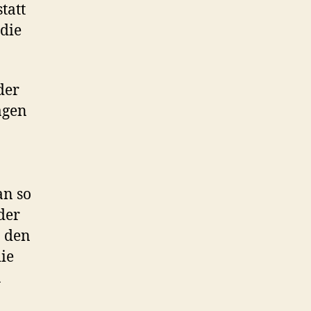
tatt
die
der
agen
an so
 der
n den
ie
u