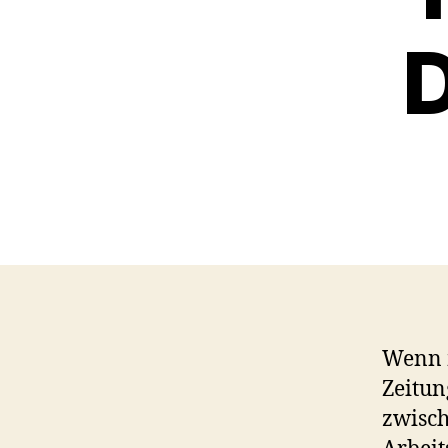
D
Wenn m
Zeitun
zwisch