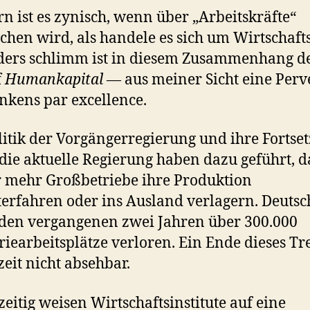
rn ist es zynisch, wenn über „Arbeitskräfte“
chen wird, als handele es sich um Wirtschafts
ders schlimm ist in diesem Zusammenhang d
f
Humankapital
— aus meiner Sicht eine Perv
nkens par excellence.
litik der Vorgängerregierung und ihre Fortse
die aktuelle Regierung haben dazu geführt, d
 mehr Großbetriebe ihre Produktion
erfahren oder ins Ausland verlagern. Deuts
 den vergangenen zwei Jahren über 300.000
riearbeitsplätze verloren. Ein Ende dieses Tr
zeit nicht absehbar.
zeitig weisen Wirtschaftsinstitute auf eine