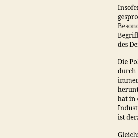
Insofe
gespro
Beson
Begrif
des De
Die Po
durch 
immer
herunt
hat in
Indust
ist der
Gleich