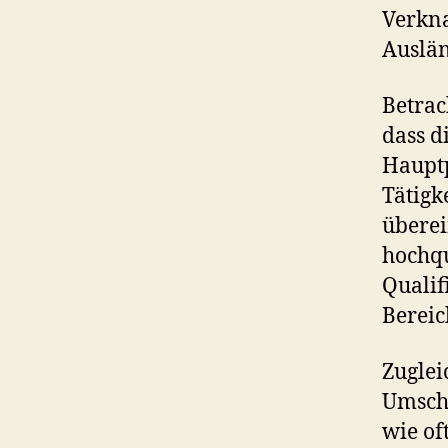
Verkna
Auslän
Betrac
dass d
Hauptp
Tätigk
überei
hochqu
Qualif
Bereich
Zugleic
Umsch
wie of