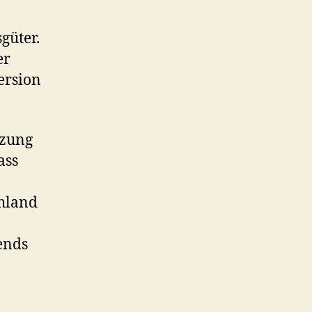
güter.
er
ersion
tzung
ass
chland
ends