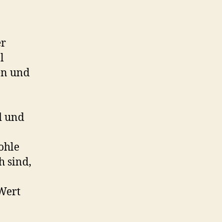
er
l
en und
d und
ohle
h sind,
Wert