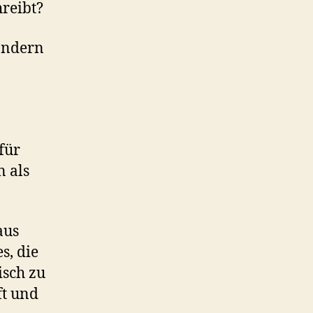
reibt?
sondern
für
n als
aus
s, die
isch zu
ft und