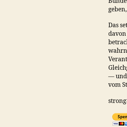
Bundes
geben, 
Das set
davon 
betrac
wahrne
Verant
Gleic
— und 
vom St
strong