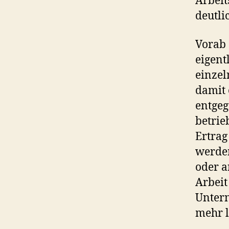
Arbeit
deutli
Vorab 
eigent
einzel
damit 
entgeg
betrie
Ertra
werden
oder a
Arbeit
Untern
mehr l