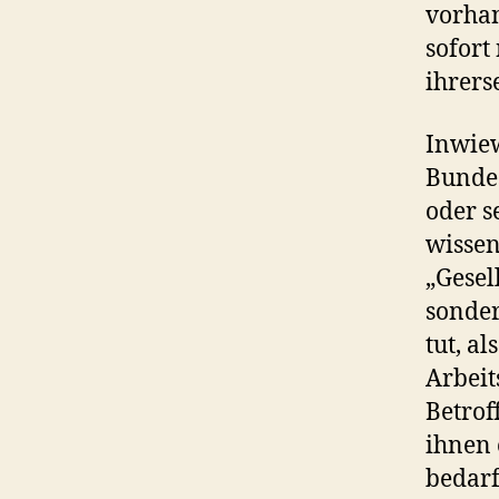
vorhan
sofort
ihrers
Inwiew
Bundes
oder s
wissen
„Gesel
sonder
tut, al
Arbeit
Betrof
ihnen 
bedarf