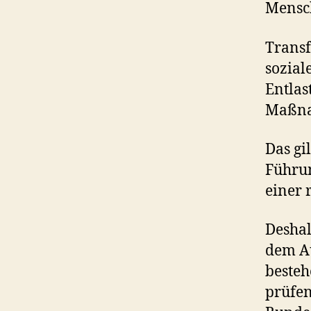
Mensch
Transf
sozial
Entlas
Maßna
Das gi
Führun
einer 
Deshal
dem Au
besteh
prüfen