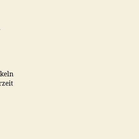
n
keln
rzeit