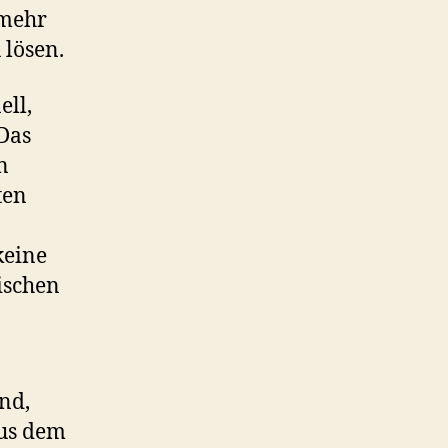
 mehr
 lösen.
ell,
 Das
n
ten
keine
ischen
nd,
aus dem