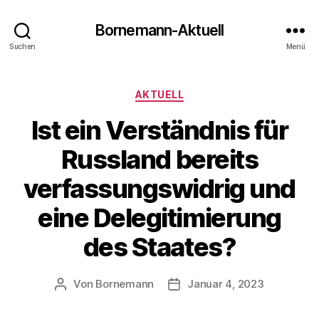
Bornemann-Aktuell
Suchen
Menü
Kategorien
AKTUELL
Ist ein Verständnis für
Russland bereits
verfassungswidrig und
eine Delegitimierung
des Staates?
Von
Bornemann
Januar 4, 2023
Beitragsautor
Veröffentlichungsdatum