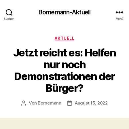
Bornemann-Aktuell
Suchen
Menü
Kategorien
AKTUELL
Jetzt reicht es: Helfen
nur noch
Demonstrationen der
Bürger?
Von
Bornemann
August 15, 2022
Beitragsautor
Veröffentlichungsdatum