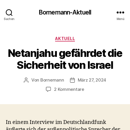
Bornemann-Aktuell
Suchen
Menü
Kategorien
AKTUELL
Netanjahu gefährdet die
Sicherheit von Israel
Von
Bornemann
März 27, 2024
Beitragsautor
Veröffentlichungsdatum
zu
2 Kommentare
Netanjahu
gefährdet
die
Sicherheit
von
In einem Interview im Deutschlandfunk
Israel
äußerte sich der außenpolitische Sprecher der