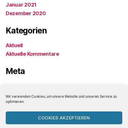
Januar 2021
Dezember 2020
Kategorien
Aktuell
Aktuelle Kommentare
Meta
Anmelden
Eintrags-Feed
Wir verwenden Cookies, um unsere Website und unseren Service zu
optimieren.
Kommentar-Feed
WordPress.org
COOKIES AKZEPTIEREN