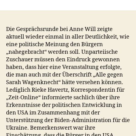
Politiker,
die
andere
als
Hitler
Die Gesprächsrunde bei Anne Will zeigte
bezeichnen,
aktuell wieder einmal in aller Deutlichkeit, wie
sind
eine politische Meinung den Bürgern
gefährlich,
„nahegebracht“ werden soll. Unparteiische
ihnen
Zuschauer müssen den Eindruck gewonnen
kann
haben, dass hier eine Veranstaltung erfolgte,
man
die man auch mit der Überschrift „Alle gegen
keinen
Sieg
Sarah Wagenknecht“ hätte versehen können.
wünschen
Lediglich Rieke Havertz, Korrespondentin für
„Zeit-Online“ informierte sachlich über ihre
Erkenntnisse der politischen Entwicklung in
den USA im Zusammenhang mit der
Unterstützung der Biden-Administration für die
Ukraine. Bemerkenswert war ihre
Einschätzung, dass die Bürger in den USA