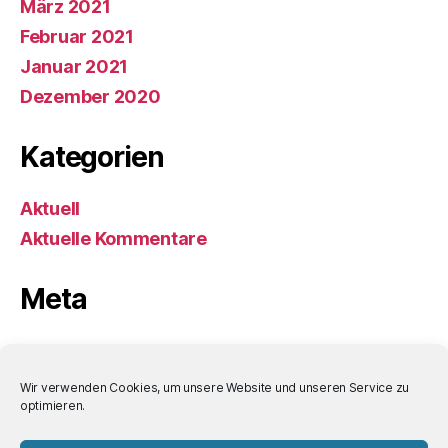
März 2021
Februar 2021
Januar 2021
Dezember 2020
Kategorien
Aktuell
Aktuelle Kommentare
Meta
Anmelden
Eintrags-Feed
Wir verwenden Cookies, um unsere Website und unseren Service zu
optimieren.
Kommentar-Feed
WordPress.org