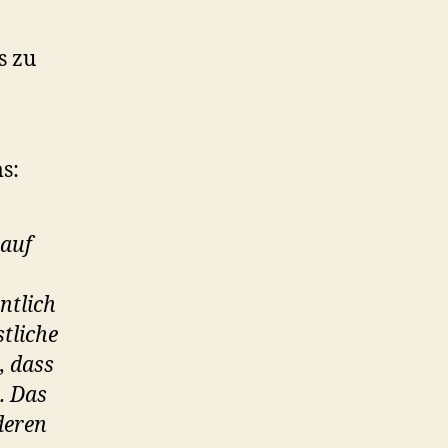
s zu
s:
 auf
ntlich
tliche
, dass
. Das
deren