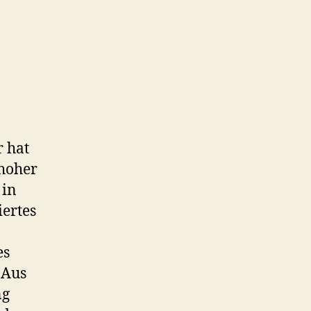
 hat
 hoher
 in
iertes
es
 Aus
ng