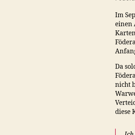
Im Sep
einen 
Karten
Födera
Anfang
Da sol
Födera
nicht 
Warweg
Vertei
diese 
„Ich