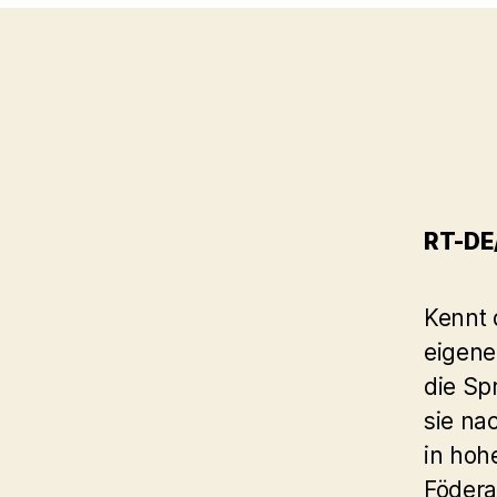
RT-DE/
Kennt 
eigene
die Sp
sie na
in hoh
Födera