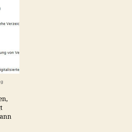
ng
en,
t
kann