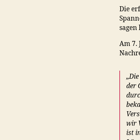
Die er
Spanne
sagen 
Am 7. 
Nachre
„Die
der 
durc
beka
Vers
wir 
ist 