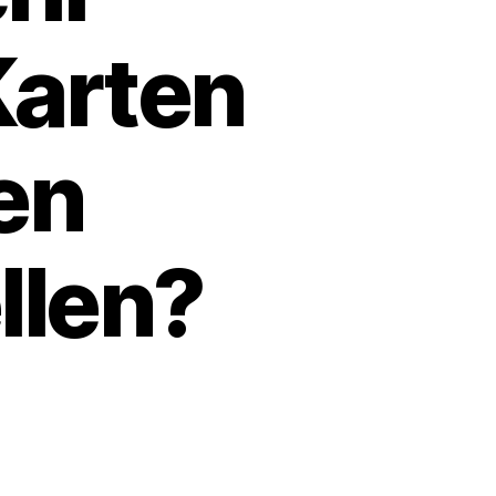
Karten
en
llen?