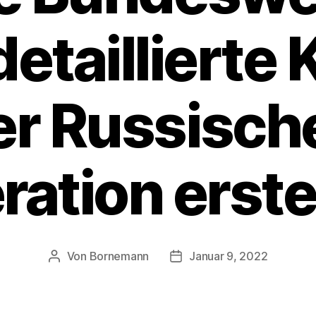
etaillierte 
er Russisch
ration erste
Von
Bornemann
Januar 9, 2022
Beitragsautor
Veröffentlichungsdatum