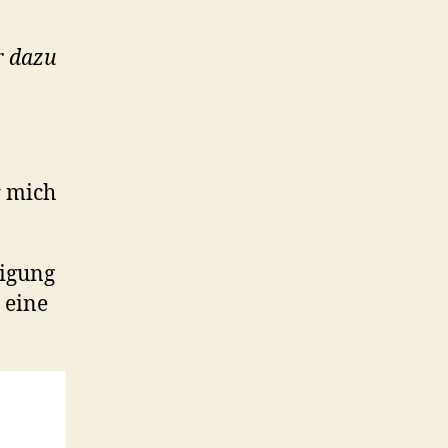
r dazu
r mich
digung
 eine