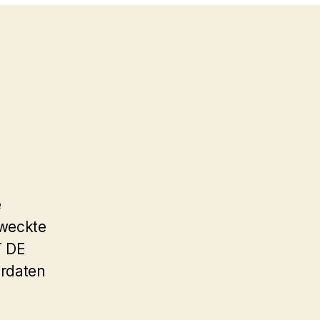
e
rweckte
T DE
ordaten