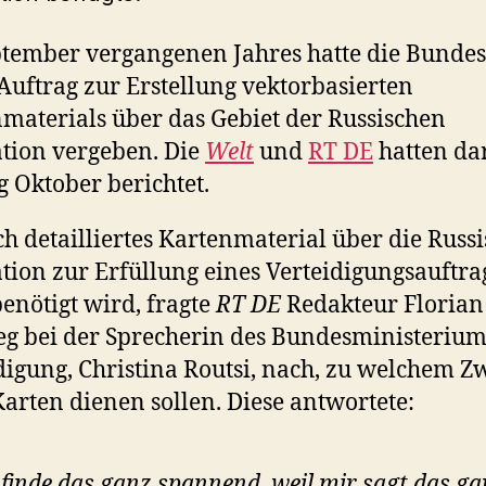
tember vergangenen Jahres hatte die Bunde
Auftrag zur Erstellung vektorbasierten
materials über das Gebiet der Russischen
tion vergeben. Die
Welt
und
RT DE
hatten da
 Oktober berichtet.
ch detailliertes Kartenmaterial über die Russ
tion zur Erfüllung eines Verteidigungsauftra
benötigt wird, fragte
RT DE
Redakteur Florian
 bei der Sprecherin des Bundesministerium
digung, Christina Routsi, nach, zu welchem Z
Karten dienen sollen. Diese antwortete:
 finde das ganz spannend, weil mir sagt das ga