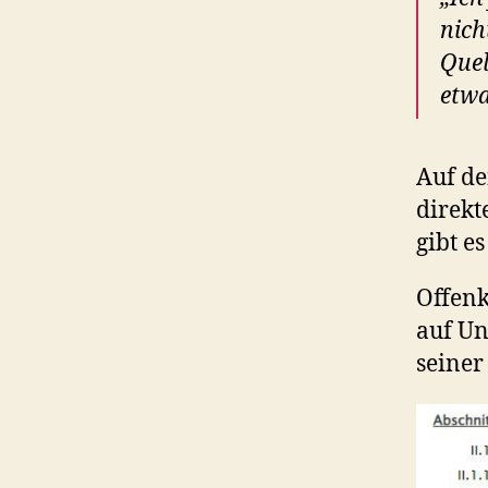
nich
Quel
etwa
Auf de
direkt
gibt es
Offenk
auf Un
seiner