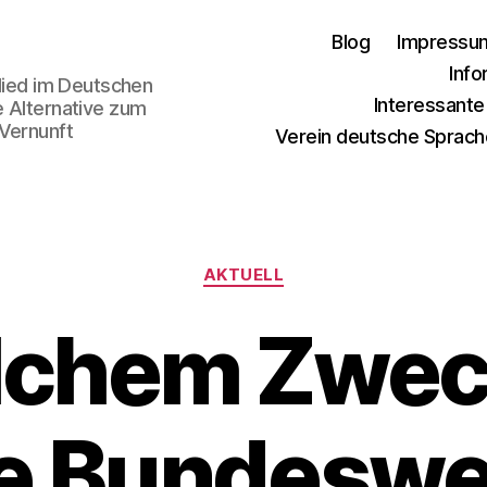
Blog
Impressu
Info
glied im Deutschen
Interessant
e Alternative zum
 Vernunft
Verein deutsche Sprach
Kategorien
AKTUELL
lchem Zweck
ie Bundeswe