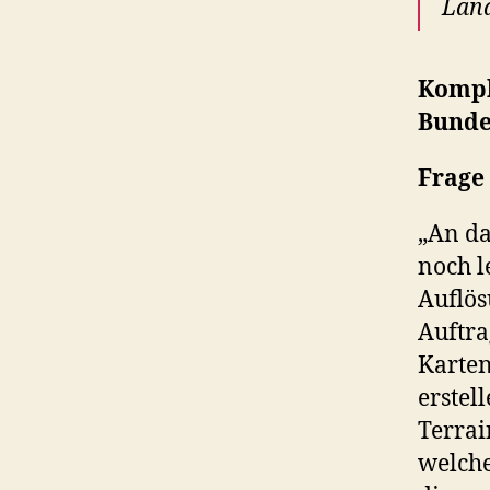
Länd
Kompl
Bunde
Frage
„An da
noch l
Auflös
Auftra
Karten
erstel
Terrai
welche