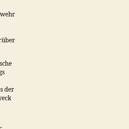
swehr
rüber
ische
gs
s der
weck
r