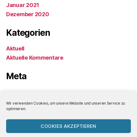
Januar 2021
Dezember 2020
Kategorien
Aktuell
Aktuelle Kommentare
Meta
Anmelden
Eintrags-Feed
Wir verwenden Cookies, um unsere Website und unseren Service zu
optimieren.
Kommentar-Feed
WordPress.org
COOKIES AKZEPTIEREN