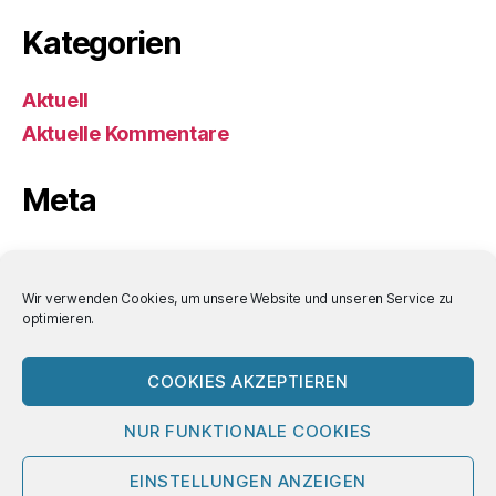
Kategorien
Aktuell
Aktuelle Kommentare
Meta
Anmelden
Eintrags-Feed
Wir verwenden Cookies, um unsere Website und unseren Service zu
optimieren.
Kommentar-Feed
WordPress.org
COOKIES AKZEPTIEREN
NUR FUNKTIONALE COOKIES
© 2026
Bornemann-Aktuell
Nach oben
↑
EINSTELLUNGEN ANZEIGEN
Impressum/Datenschutz/Nutzungsbedin