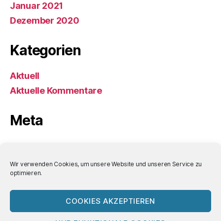
Januar 2021
Dezember 2020
Kategorien
Aktuell
Aktuelle Kommentare
Meta
Anmelden
Eintrags-Feed
Wir verwenden Cookies, um unsere Website und unseren Service zu
optimieren.
Kommentar-Feed
WordPress.org
COOKIES AKZEPTIEREN