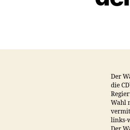
Der Wä
die CD
Regier
Wahl n
vermit
links-
Der Wa