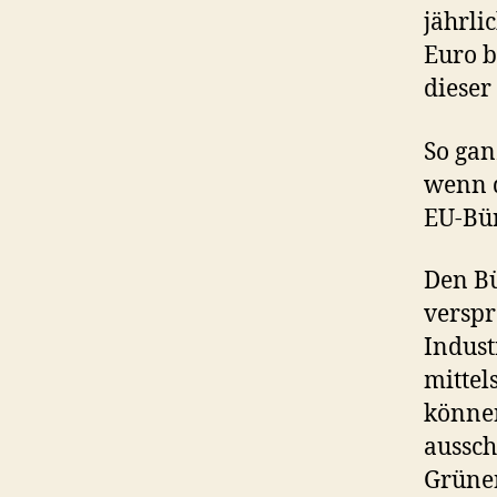
jährli
Euro b
dieser
So gan
wenn 
EU-Bür
Den Bü
verspr
Indust
mittel
können
aussch
Grünen