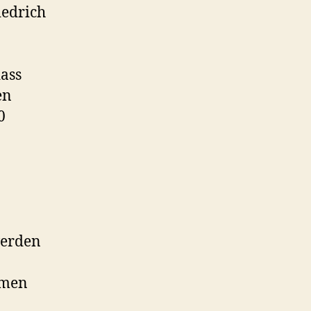
iedrich
dass
en
0
werden
hmen