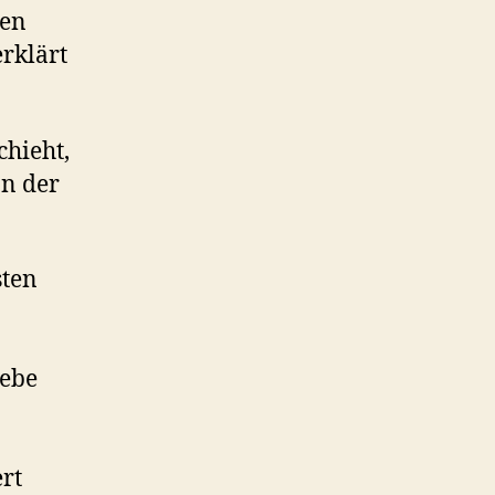
den
rklärt
chieht,
n der
sten
iebe
rt