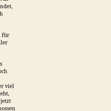
ndet,
ch
 für
zler
s
och
r viel
eht,
jetzt
enossen