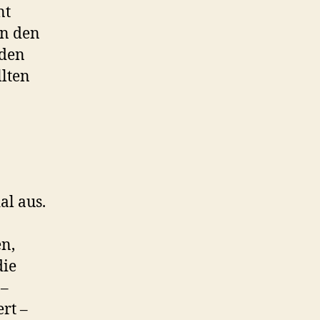
nt
an den
nden
llten
l aus.
n,
die
 –
rt –