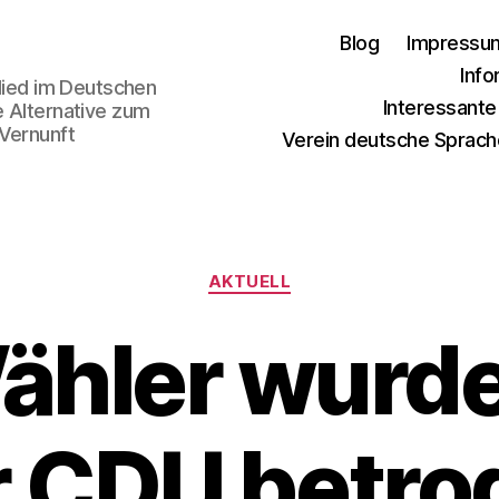
Blog
Impressu
Info
glied im Deutschen
Interessant
e Alternative zum
 Vernunft
Verein deutsche Sprach
Kategorien
AKTUELL
ähler wurd
r CDU betro