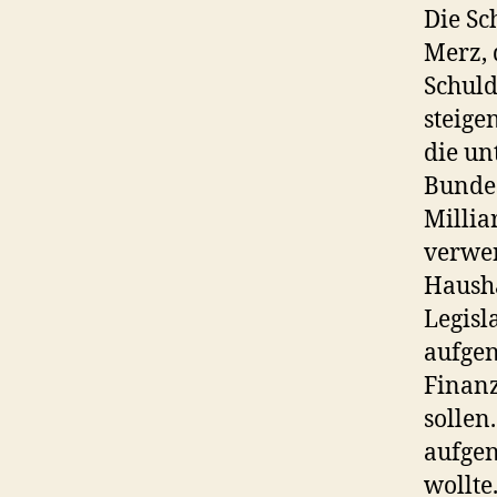
Die Sc
Merz, 
Schul
steige
die un
Bunde
Millia
verwen
Hausha
Legisl
aufgen
Finanz
sollen
aufge
wollte