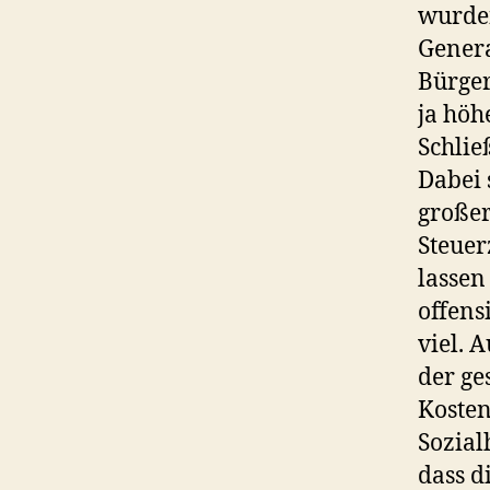
wurden
Genera
Bürger
ja höh
Schlie
Dabei 
großer
Steuer
lassen
offens
viel. 
der ge
Kosten
Sozial
dass d