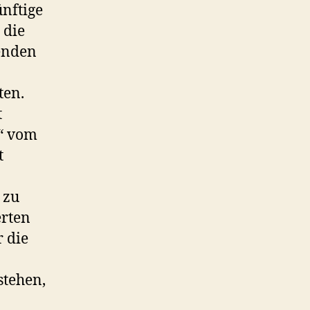
nftige
 die
enden
ten.
t
e“ vom
t
 zu
erten
r die
stehen,