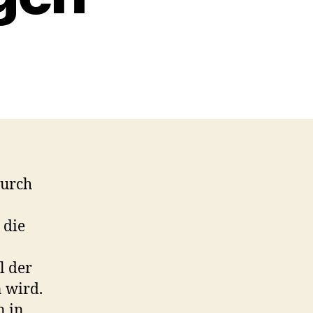
durch
 die
l der
 wird.
n in