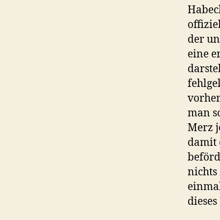
Habeck
offizi
der un
eine e
darste
fehlge
vorher
man so
Merz j
damit 
beförd
nichts
einmal
dieses