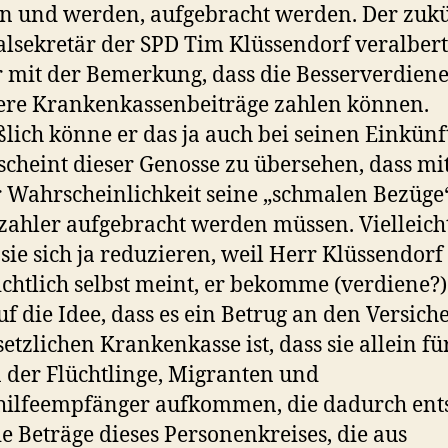
 und werden, aufgebracht werden. Der zukü
lsekretär der SPD Tim Klüssendorf veralbert
 mit der Bemerkung, dass die Besserverdien
ere Krankenkassenbeiträge zahlen können.
ßlich könne er das ja auch bei seinen Einkünf
scheint dieser Genosse zu übersehen, dass mi
 Wahrscheinlichkeit seine „schmalen Bezüg
zahler aufgebracht werden müssen. Vielleich
 sie sich ja reduzieren, weil Herr Klüssendorf
ichtlich selbst meint, er bekomme (verdiene?)
Auf die Idee, dass es ein Betrug an den Versich
setzlichen Krankenkasse ist, dass sie allein fü
 der Flüchtlinge, Migranten und
hilfeempfänger aufkommen, die dadurch ent
ie Beträge dieses Personenkreises, die aus