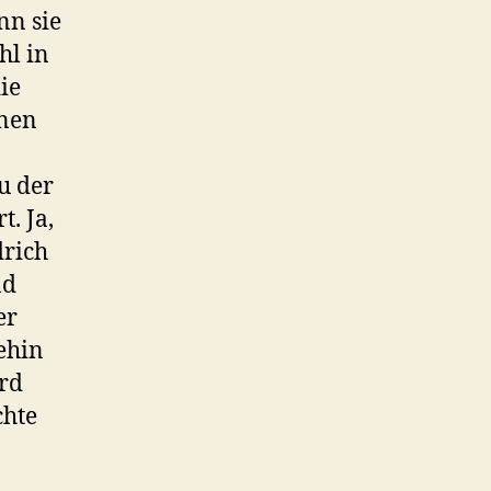
nn sie
hl in
ie
onen
u der
. Ja,
drich
nd
er
ehin
ird
chte