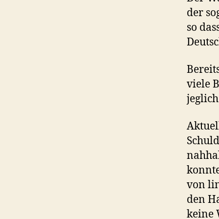
der so
so das
Deutsc
Bereit
viele 
jeglic
Aktuel
Schuld
nahhalt
konnte
von li
den Ha
keine 