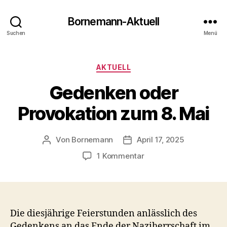
Bornemann-Aktuell
Suchen
Menü
Kategorien
AKTUELL
Gedenken oder
Provokation zum 8. Mai
Von
Bornemann
April 17, 2025
Beitragsautor
Veröffentlichungsdatum
zu
1 Kommentar
Gedenken
oder
Provokation
zum
8.
Die diesjährige Feierstunden anlässlich des
Mai
Gedenkens an das Ende der Naziherrschaft im