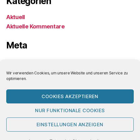
Kategorien
Aktuell
Aktuelle Kommentare
Meta
Anmelden
Eintrags-Feed
Wir verwenden Cookies, um unsere Website und unseren Service zu
optimieren.
Kommentar-Feed
WordPress.org
COOKIES AKZEPTIEREN
NUR FUNKTIONALE COOKIES
© 2026
Bornemann-Aktuell
Nach oben
↑
EINSTELLUNGEN ANZEIGEN
Impressum/Datenschutz/Nutzungsbedin
gungen