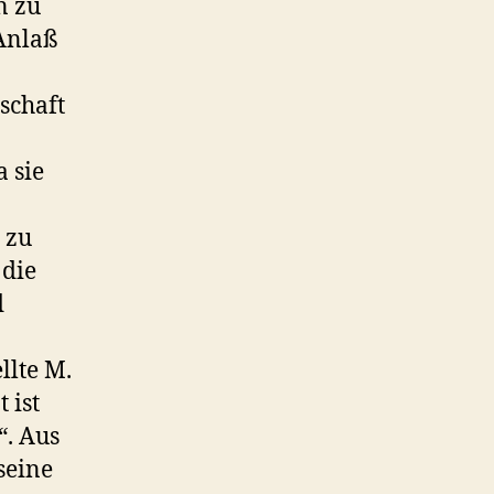
n zu
 Anlaß
schaft
 sie
 zu
 die
d
llte M.
 ist
“. Aus
seine