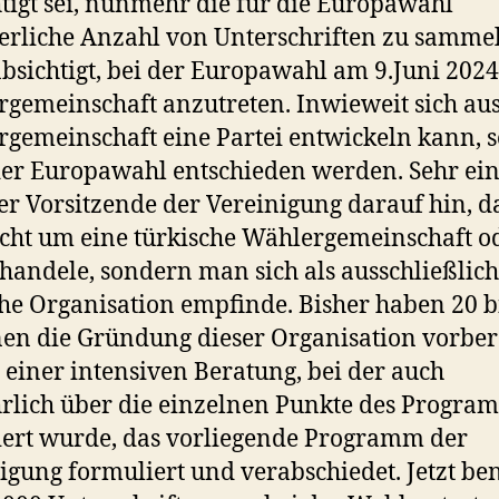
tigt sei, nunmehr die für die Europawahl
erliche Anzahl von Unterschriften zu sammel
absichtigt, bei der Europawahl am 9.Juni 2024
gemeinschaft anzutreten. Inwieweit sich aus
gemeinschaft eine Partei entwickeln kann, s
er Europawahl entschieden werden. Sehr ein
er Vorsitzende der Vereinigung darauf hin, da
icht um eine türkische Wählergemeinschaft o
 handele, sondern man sich als ausschließlich
he Organisation empfinde. Bisher haben 20 b
en die Gründung dieser Organisation vorber
 einer intensiven Beratung, bei der auch
rlich über die einzelnen Punkte des Progra
iert wurde, das vorliegende Programm der
igung formuliert und verabschiedet. Jetzt be