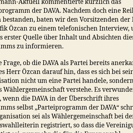
mann-Aktuell kommentierte kürzlich das
iprogramm der DAVA. Nachdem doch eine Rei
 bestanden, baten wir den Vorsitzenden der
fik Özcan zu einem telefonischen Interview,
s erster Quelle über Inhalt und Absichten die
amms zu informieren.
e Frage, ob die DAVA als Partei bereits anerk
ies Herr Özcan darauf hin, dass es sich bei sei
sation nicht um eine Partei handele, sondern
ls Wählergemeinschaft verstehe. Es verwunde
, wenn die DAVA in der Überschrift ihres
mms selbst „Parteiprogramm der DAVA“ schr
ganisation sei als Wählergemeinschaft bei de
wahlleiterin registriert, so dass die Vereini