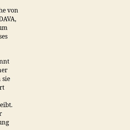
he von
 DAVA,
 um
ses
annt
ner
 sie
rt
eibt.
r
gung