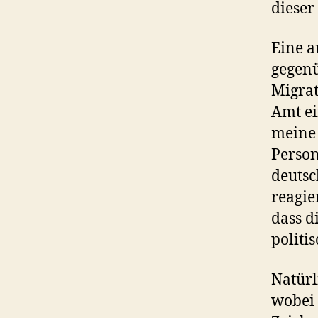
dieser
Eine a
gegenü
Migrat
Amt ei
meine 
Person
deutsc
reagie
dass d
politi
Natürl
wobei 