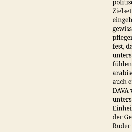
politi
Zielse
eingeb
gewiss
pflege
fest, 
unters
fühlen
arabis
auch e
DAVA v
unters
Einhei
der Ge
Ruder 