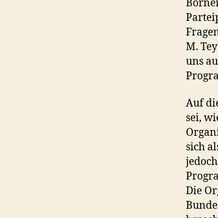
Borne
Parte
Fragen
M. Tey
uns au
Progr
Auf di
sei, w
Organi
sich a
jedoch
Progra
Die Or
Bundes