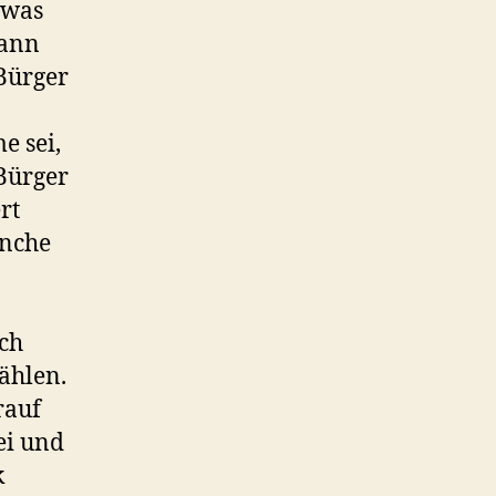
 was
dann
 Bürger
e sei,
 Bürger
rt
anche
n
ich
ählen.
rauf
ei und
k