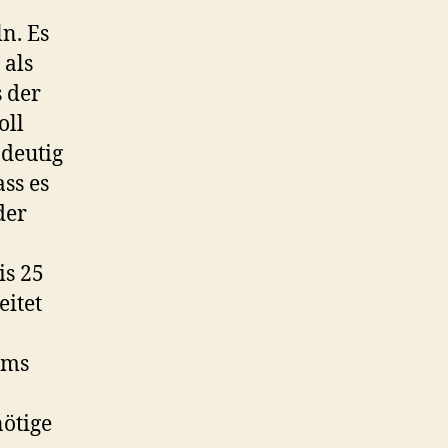
n. Es
 als
 der
oll
deutig
ss es
der
is 25
eitet
mms
nötige