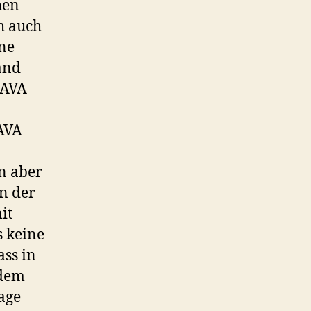
hen
h auch
ine
and
DAVA
DAVA
n aber
n der
it
s keine
ass in
 dem
age