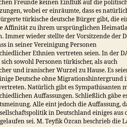
schen Freunde keinen Einfluß auf die politisc
tzungen, wobei er einräumte, dass es natürlic
ürgerte türkische deutsche Bürger gibt, die e
e Affinität zu ihrem ursprünglichen Heimatl
n. Immer wieder stellte der Vorsitzende der 
dass in seiner Vereinigung Personen
chiedlicher Ethnien vertreten seien. In der 
 sich sowohl Personen türkischer, als auch
cher und iranischer Wurzel zu Hause. Es seie
inige Deutsche ohne Migrationshintergrund i
ertreten. Natürlich gibt es Sympathisanten m
chiedlichen Auffassungen. Schließlich gäbe e
tsmeinung. Alle eint jedoch die Auffassung, d
sellschaftspolitik in Deutschland einiges aus
gelaufen sei. M. Teyfik Özcan beschrieb die L