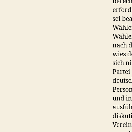
berech
erford
sei be
Wähler
Wähler
nach d
wies d
sich n
Partei
deutsc
Person
und in
ausfüh
diskut
Verein