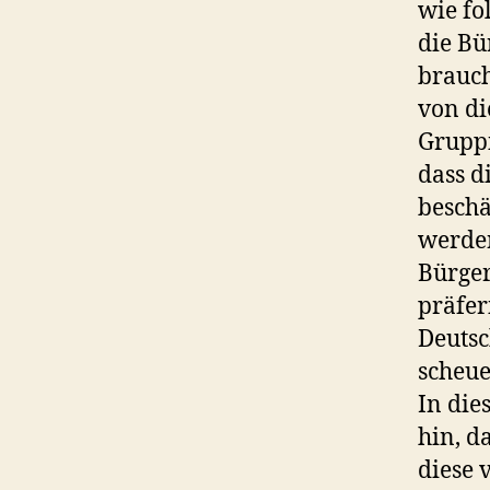
wie fo
die Bü
brauch
von di
Gruppi
dass d
beschä
werden
Bürger
präfer
Deutsc
scheue
In di
hin, d
diese 