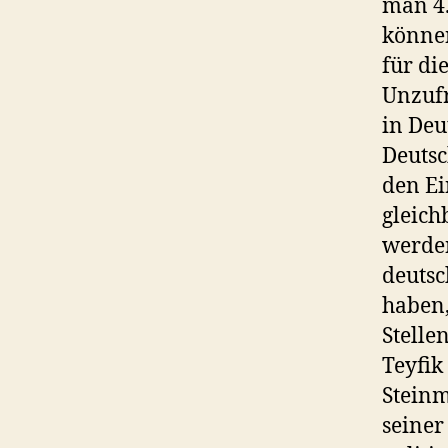
man 4.
können
für di
Unzufr
in Deu
Deutsc
den Ei
gleich
werden
deutsc
haben,
Stelle
Teyfik
Steinm
seiner