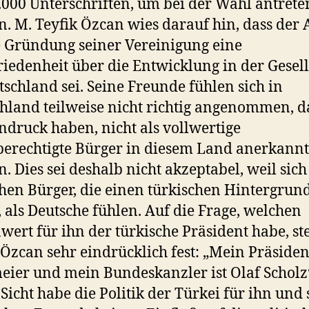
000 Unterschriften, um bei der Wahl antrete
. M. Teyfik Özcan wies darauf hin, dass der
e Gründung seiner Vereinigung eine
iedenheit über die Entwicklung in der Gesell
tschland sei. Seine Freunde fühlen sich in
hland teilweise nicht richtig angenommen, da
ndruck haben, nicht als vollwertige
berechtigte Bürger in diesem Land anerkannt
. Dies sei deshalb nicht akzeptabel, weil sich
hen Bürger, die einen türkischen Hintergrun
 als Deutsche fühlen. Auf die Frage, welchen
nwert für ihn der türkische Präsident habe, ste
 Özcan sehr eindrücklich fest: „Mein Präsident
eier und mein Bundeskanzler ist Olaf Scholz
 Sicht habe die Politik der Türkei für ihn und 