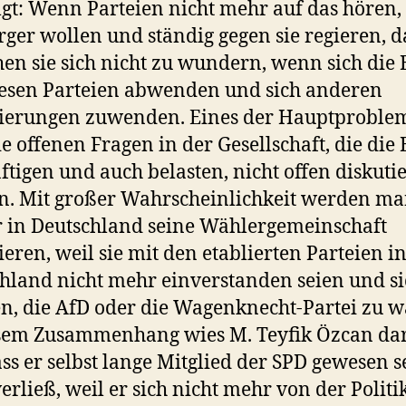
lgt: Wenn Parteien nicht mehr auf das hören,
rger wollen und ständig gegen sie regieren, 
en sie sich nicht zu wundern, wenn sich die
esen Parteien abwenden und sich anderen
erungen zuwenden. Eines der Hauptproblem
ie offenen Fragen in der Gesellschaft, die die
ftigen und auch belasten, nicht offen diskutie
. Mit großer Wahrscheinlichkeit werden m
 in Deutschland seine Wählergemeinschaft
ieren, weil sie mit den etablierten Parteien i
hland nicht mehr einverstanden seien und s
n, die AfD oder die Wagenknecht-Partei zu w
esem Zusammenhang wies M. Teyfik Özcan da
ass er selbst lange Mitglied der SPD gewesen s
verließ, weil er sich nicht mehr von der Politi