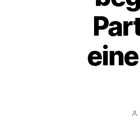
Par
eine
Be