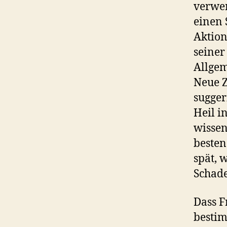
verwen
einen 
Aktion
seiner
Allgem
Neue Z
sugger
Heil i
wissen
besten
spät, 
Schade
Dass F
bestim