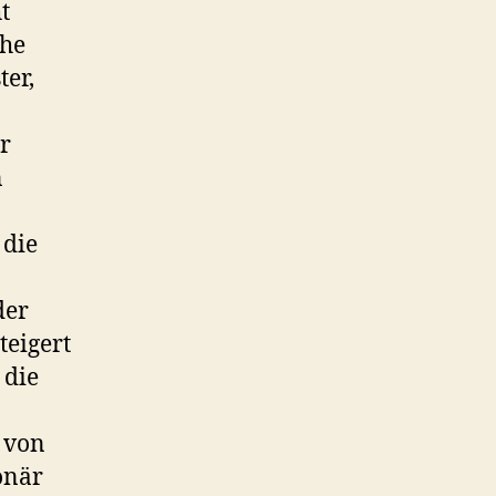
t
che
ter,
r
n
 die
der
teigert
 die
a von
onär