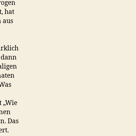
trogen
, hat
n aus
rklich
, dann
aligen
naten
 Was
t „Wie
inen
n. Das
rt.