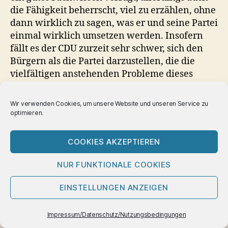
die Fähigkeit beherrscht, viel zu erzählen, ohne
dann wirklich zu sagen, was er und seine Partei
einmal wirklich umsetzen werden. Insofern
fällt es der CDU zurzeit sehr schwer, sich den
Bürgern als die Partei darzustellen, die die
vielfältigen anstehenden Probleme dieses
Landes zu lösen in der Lage ist.
Wir verwenden Cookies, um unsere Website und unseren Service zu
Und da ist die andere bürgerliche Partei, die
optimieren.
FDP. Diese Partei hat sich über einen langen
Zeitraum im Grunde genommen so verhalten,
COOKIES AKZEPTIEREN
wie die anderen Parteien auch. Sie scheint
mittlerweile den Anspruch zu haben, sich
NUR FUNKTIONALE COOKIES
etwas von den übrigen Parteien inhaltlich
abzusetzen, indem sie besonders darauf
EINSTELLUNGEN ANZEIGEN
hinweist, daß die Besteuerung in Deutschland
der Wirtschaft mehr schadet, als dem Staat
Impressum/Datenschutz/Nutzungsbedingungen
nützt. Sie hat sich aber anderseits auch nicht