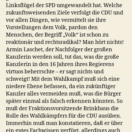
Linksflügel der SPD umgewandelt hat. Welche
zukunftsweisenden Ziele verfolgt die CDU und
vor allen Dingen, wie vermittelt sie ihre
Vorstellungen dem Volk, pardon den
Menschen, der Begriff „Volk“ ist schon zu
reaktionär und rechtsradikal? Man hört nichts!
Armin Laschet, der Nachfolger der großen
Kanzlerin werden soll, tut das, was die große
Kanzlerin in den 16 Jahren ihres Regierens
virtuos beherrschte – er sagt nichts und
schweigt! Mit dem Wahlkampf muß sich eine
niedere Ebene befassen, da ein zukünftiger
Kanzler alles vermeiden muß, was die Bürger
später einmal als falsch erkennen könnten. So
muß der Fraktionsvorsitzende Brinkhaus die
Rolle des Wahlkämpfers für die CDU ausüben.
Immerhin muß man konstatieren, daß er über
ein gutes Fachwissen verfügt, allerdings auch