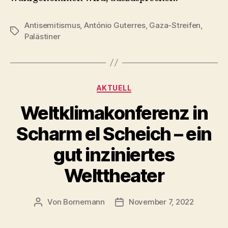
Antisemitismus
,
António Guterres
,
Gaza-Streifen
,
Schlagwörter
Palästiner
Kategorien
AKTUELL
Weltklimakonferenz in
Scharm el Scheich – ein
gut inziniertes
Welttheater
Von
Bornemann
November 7, 2022
Beitragsautor
Veröffentlichungsdatum