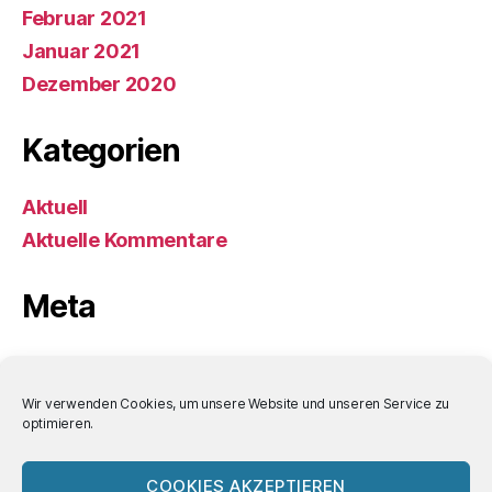
Februar 2021
Januar 2021
Dezember 2020
Kategorien
Aktuell
Aktuelle Kommentare
Meta
Anmelden
Eintrags-Feed
Wir verwenden Cookies, um unsere Website und unseren Service zu
optimieren.
Kommentar-Feed
WordPress.org
COOKIES AKZEPTIEREN