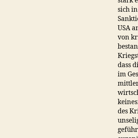
stark 
sich i
Sankti
USA an
von kr
bestan
Kriegs
dass d
im Ges
mittle
wirtsc
keines
des Kr
unseli
geführ