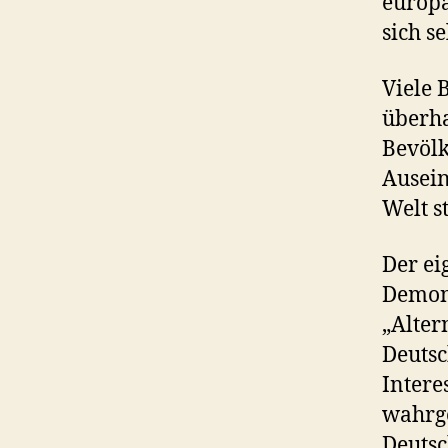
europä
sich s
Viele 
überha
Bevölk
Ausein
Welt st
Der ei
Demons
„Alter
Deutsc
Intere
wahrg
Deutsc