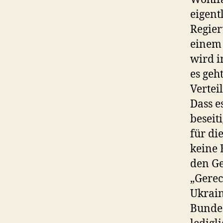
eigent
Regier
einem 
wird i
es geh
Vertei
Dass e
beseit
für di
keine 
den G
„Gerec
Ukrain
Bundes