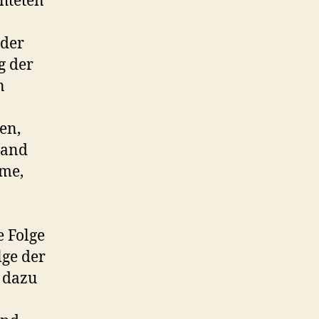
chteten
 der
g der
n
en,
hand
eme,
e Folge
lge der
e dazu