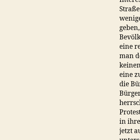
Straße
wenige
geben,
Bevölk
eine r
man de
keine
eine z
die Bü
Bürger
herrsc
Protes
in ihr
jetzt 