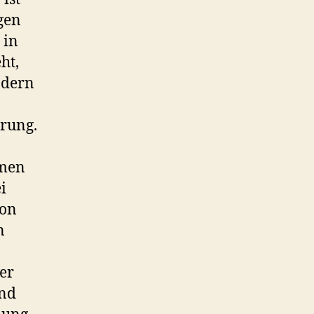
gen
 in
ht,
ndern
erung.
hmen
i
von
n
er
und