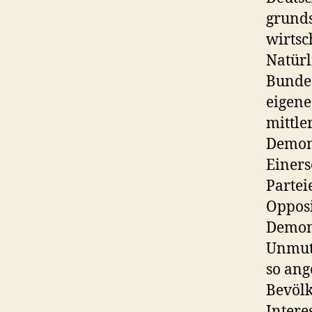
grunds
wirtsc
Natürl
Bundes
eigene
mittle
Demons
Einers
Partei
Opposi
Demons
Unmut 
so ang
Bevölk
Intere