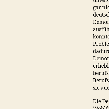
unters
gar ni
deutsc
Demons
ausfüh
konnte
Proble
dadurc
Demons
erhebl
berufs
Berufs
sie au
Die De
Wohlfa