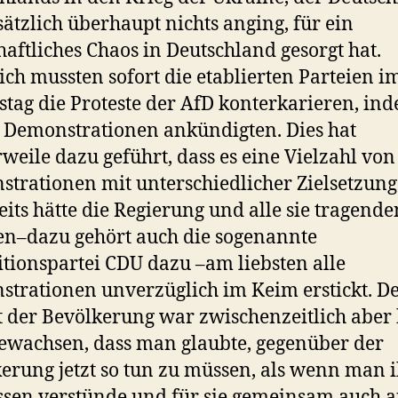
ätzlich überhaupt nichts anging, für ein
haftliches Chaos in Deutschland gesorgt hat.
ich mussten sofort die etablierten Parteien i
tag die Proteste der AfD konterkarieren, ind
 Demonstrationen ankündigten. Dies hat
rweile dazu geführt, dass es eine Vielzahl von
trationen mit unterschiedlicher Zielsetzung 
eits hätte die Regierung und alle sie tragende
en–dazu gehört auch die sogenannte
tionspartei CDU dazu –am liebsten alle
trationen unverzüglich im Keim erstickt. D
der Bevölkerung war zwischenzeitlich aber 
ewachsen, dass man glaubte, gegenüber der
erung jetzt so tun zu müssen, als wenn man 
ssen verstünde und für sie gemeinsam auch a