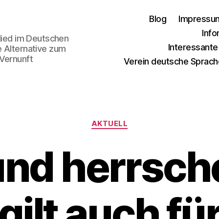
Blog
Impressu
Info
glied im Deutschen
Interessant
e Alternative zum
 Vernunft
Verein deutsche Sprach
Kategorien
AKTUELL
und herrsch
gilt auch fü