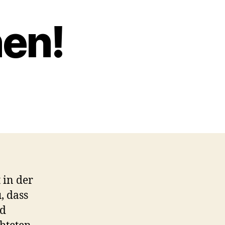
en!
 in der
, dass
nd