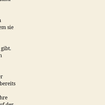
m
em sie
gibt.
n
er
bereits
ihre
uf der