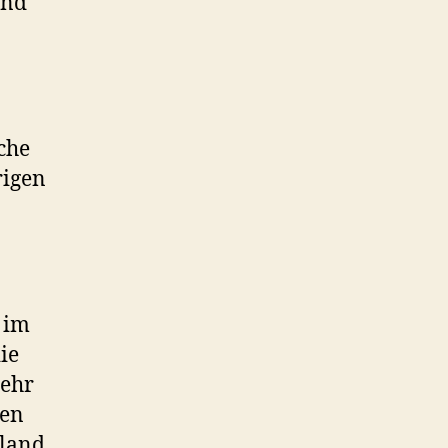
and
che
rigen
i im
ie
mehr
hen
hland