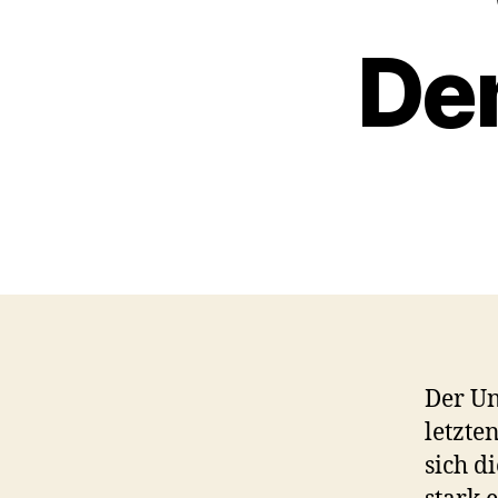
De
Der Un
letzte
sich d