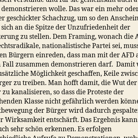
 demonstrieren wolle. Das war ein mehr ode
r geschickter Schachzug, um so den Anschei
 sich an die Spitze der Unzufriedenheit der
erung zu stellen. Dem Framing, wonach die 
echtsradikale, nationalistische Partei sei, mus
n Bürgern einreden, dass man mit der AFD 
n Fall zusammen demonstrieren darf. Damit
usätzliche Möglichkeit geschaffen, Keile zwis
rger zu treiben. Man hofft damit, die Wut der
 zu kanalisieren, so dass die Proteste der
henden Klasse nicht gefährlich werden könn
tbewegung der Bürger wird dadurch gespalt
er Wirksamkeit entschärft. Das Ergebnis kan
auch sehr schön erkennen. Es erfolgen