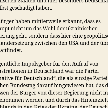
ischen Staaten und hier besonders Deutschl
elbst geschädigt haben.
Bürger haben mittlerweile erkannt, dass es
upt nicht um das Wohl der ukrainischen
erung geht, sondern dass hier eine geopolitis
andersetzung zwischen den USA und der üb
attfindet.
gentliche Impulsgeber für den Aufruf von
trationen in Deutschland war die Partei
native für Deutschland“, die als einzige Parte
hen Bundestag darauf hingewiesen hat, das d
ssen der Bürger von dieser Regierung nicht 
enommen werden und durch das Hineinzie
hlands in den Krieg der Ukraine, der Deutsc