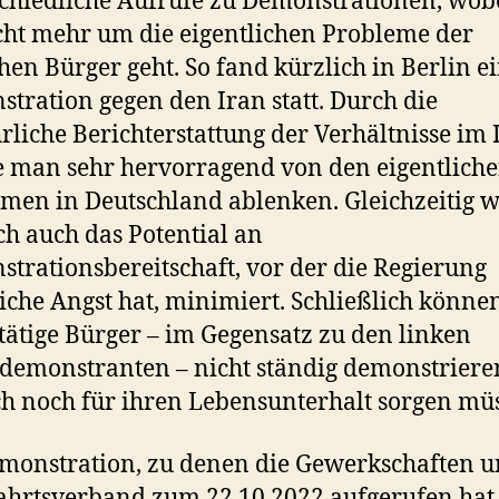
chiedliche Aufrufe zu Demonstrationen, wobe
cht mehr um die eigentlichen Probleme der
hen Bürger geht. So fand kürzlich in Berlin e
tration gegen den Iran statt. Durch die
rliche Berichterstattung der Verhältnisse im 
 man sehr hervorragend von den eigentlich
men in Deutschland ablenken. Gleichzeitig w
h auch das Potential an
trationsbereitschaft, vor der die Regierung
iche Angst hat, minimiert. Schließlich könne
tätige Bürger – im Gegensatz zu den linken
demonstranten – nicht ständig demonstrieren
ch noch für ihren Lebensunterhalt sorgen mü
monstration, zu denen die Gewerkschaften u
hrtsverband zum 22.10.2022 aufgerufen hat, 