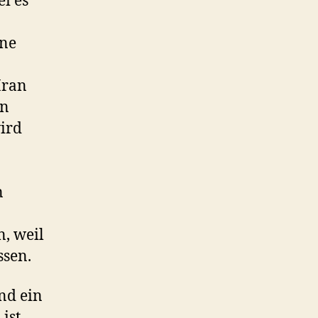
i es
ine
Iran
en
ird
n
, weil
ssen.
nd ein
ist