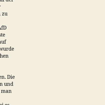
r
n zu
AfD
ste
auf
 wurde
chen
en. Die
en und
n man