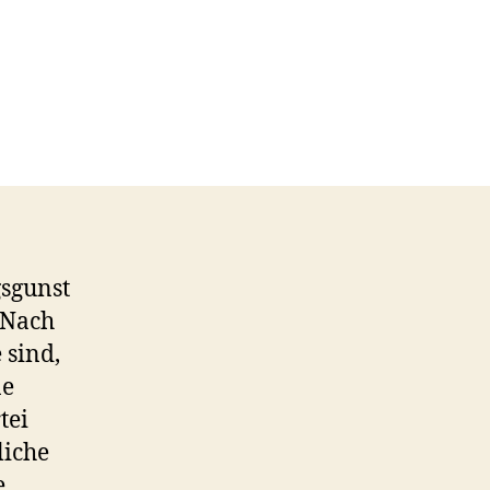
gsgunst
 Nach
 sind,
ne
tei
liche
e