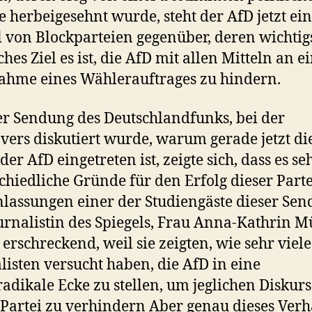
 herbeigesehnt wurde, steht der AfD jetzt ein
l von Blockparteien gegenüber, deren wichtig
ches Ziel es ist, die AfD mit allen Mitteln an e
hme eines Wählerauftrages zu hindern.
er Sendung des Deutschlandfunks, bei der
vers diskutiert wurde, warum gerade jetzt di
der AfD eingetreten ist, zeigte sich, dass es se
chiedliche Gründe für den Erfolg dieser Partei
nlassungen einer der Studiengäste dieser Sen
urnalistin des Spiegels, Frau Anna-Kathrin Mü
erschreckend, weil sie zeigten, wie sehr viele
listen versucht haben, die AfD in eine
radikale Ecke zu stellen, um jeglichen Diskurs
 Partei zu verhindern Aber genau dieses Verh