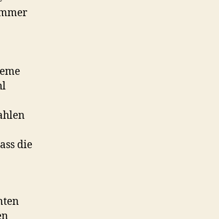
 immer
treme
hl
ahlen
ass die
nten
en