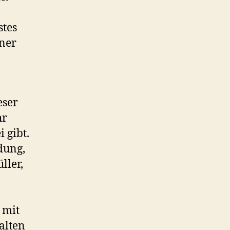
stes
iner
eser
hr
 gibt.
dung,
ller,
 mit
alten