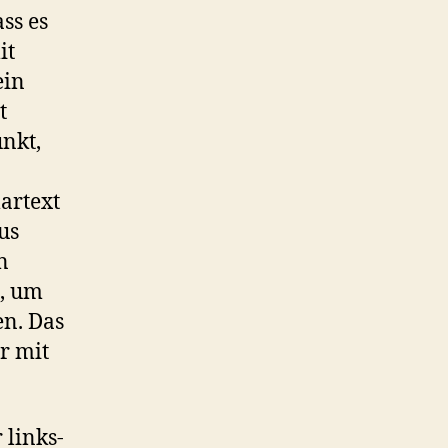
ss es
it
ein
t
unkt,
lartext
us
n
n, um
en. Das
r mit
 links-