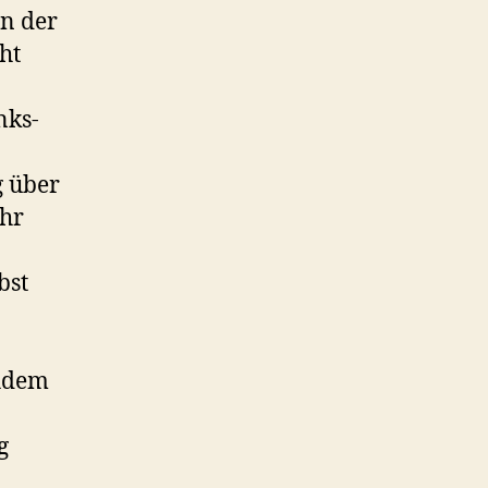
in der
ht
nks-
g über
ehr
bst
chdem
g