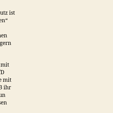
tz ist
en“
hen
rgern
 mit
fD
e mit
3 ihr
Nun
sen