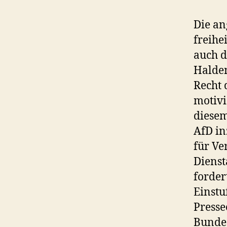
Die an
freihe
auch d
Halden
Recht 
motivi
diesem
AfD in
für Ve
Dienst
forder
Einst
Presse
Bundes