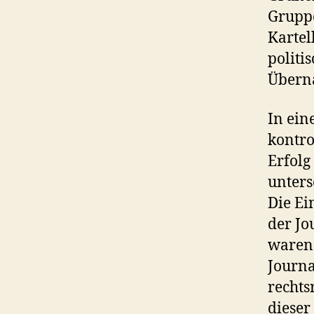
Gruppe
Kartel
politis
Überna
In ein
kontro
Erfolg 
unters
Die Ei
der Jo
waren 
Journa
rechts
dieser