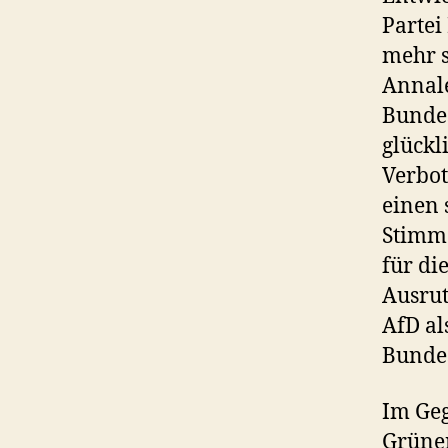
Partei
mehr s
Annal
Bundes
glückl
Verbot
einen 
Stimme
für di
Ausrut
AfD al
Bundes
Im Geg
Grünen