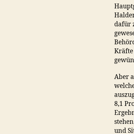
Hauptg
Halden
dafür 
gewese
Behörd
Kräfte
gewüns
Aber a
welche
auszug
8,1 Pr
Ergebn
stehen
und Si