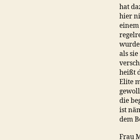
hat da
hier n
einem 
regelr
wurde.
als sie
versch
heißt 
Elite 
gewoll
die be
ist nä
dem Be
Frau M