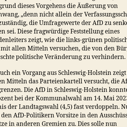
rund dieses Vorgehens die Äußerung von
wang, „denn nicht allein der Verfassungsschu
zuständig, die Umfragewerte der AfD zu senk
n sei. Diese fragwürdige Feststellung eines
enleiters zeigt, wie die links-grünen politisc
 mit allen Mitteln versuchen, die von den Bü
chte politische Veränderung zu verhindern.
uch ein Vorgang aus Schleswig-Holstein zeigt
n Mitteln das Parteienkartell versucht, die A
renzen. Die AfD in Schleswig-Holstein konnt
ozent bei der Kommunalwahl am 14. Mai 202
is der Landtagswahl (4,5) fast verdoppeln. 
 den AfD-Politikern Vorsitze in den Ausschüs
tze in anderen Gremien zu. Dies solle nun