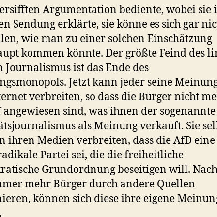
ersifften Argumentation bediente, wobei sie 
en Sendung erklärte, sie könne es sich gar nic
llen, wie man zu einer solchen Einschätzung
upt kommen könnte. Der größte Feind des li
 Journalismus ist das Ende des
gsmonopols. Jetzt kann jeder seine Meinun
ternet verbreiten, so dass die Bürger nicht m
 angewiesen sind, was ihnen der sogenannte
ätsjournalismus als Meinung verkauft. Sie sel
n ihren Medien verbreiten, dass die AfD eine
adikale Partei sei, die die freiheitliche
atische Grundordnung beseitigen will. Na
mmer mehr Bürger durch andere Quellen
ieren, können sich diese ihre eigene Meinun
.