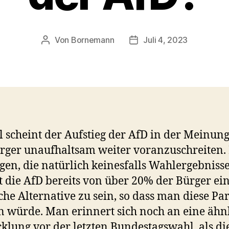
Von
Bornemann
Juli 4, 2023
Beitragsautor
Veröffentlichungsdatum
l scheint der Aufstieg der AfD in der Meinun
rger unaufhaltsam weiter voranzuschreiten.
en, die natürlich keinesfalls Wahlergebnisse
t die AfD bereits von über 20% der Bürger ei
sche Alternative zu sein, so dass man diese Par
 würde. Man erinnert sich noch an eine ähn
klung vor der letzten Bundestagswahl, als di