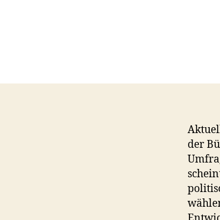
Aktuel
der Bü
Umfrag
schein
politi
wählen
Entwic