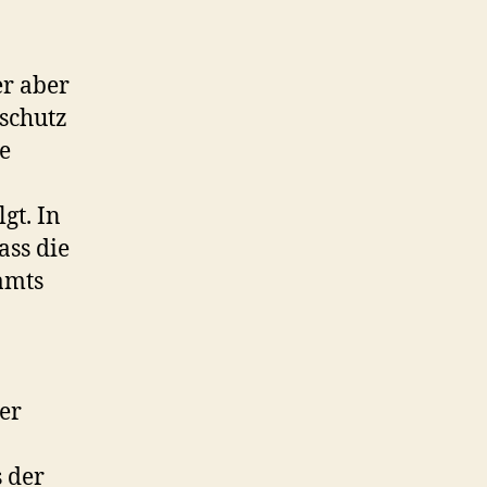
er aber
schutz
e
gt. In
ss die
amts
er
s der