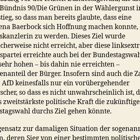
 Bündnis 90/Die Grünen in der Wählergunst
tieg, so dass man bereits glaubte, dass eine
ena Baerbock sich Hoffnung machen konnte,
kanzlerin zu werden. Dieses Ziel wurde
icherweise nicht erreicht, aber diese linksex
spartei erreichte auch bei der Bundestagswa
sehr hohen – bis dahin nie erreichten –
nanteil der Bürger. Insofern sind auch die Z
e AfD keinesfalls nur ein vorübergehender
scher, so dass es nicht unwahrscheinlich ist, d
s zweitstärkste politische Kraft die zukünftige
tagswahl durchs Ziel gehen könnte.
ensatz zur damaligen Situation der sogenan
, deren Sieg von einer bestimmten politisch