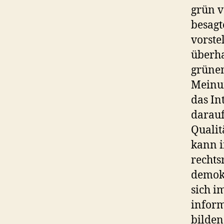
grün v
besagt
vorste
überha
grünen
Meinun
das In
darauf
Qualit
kann i
rechtsr
demokr
sich i
inform
bilden