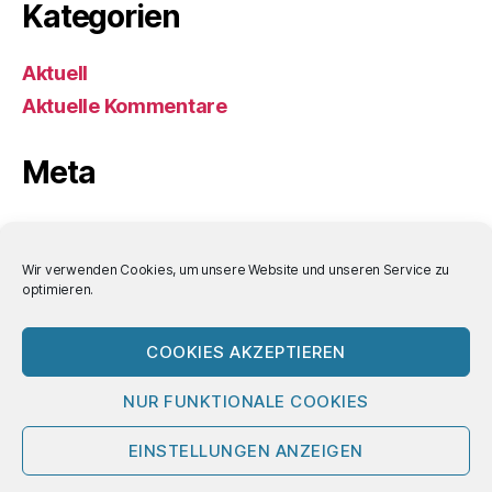
Kategorien
Aktuell
Aktuelle Kommentare
Meta
Anmelden
Eintrags-Feed
Wir verwenden Cookies, um unsere Website und unseren Service zu
optimieren.
Kommentar-Feed
WordPress.org
COOKIES AKZEPTIEREN
NUR FUNKTIONALE COOKIES
© 2026
Bornemann-Aktuell
Nach oben
↑
EINSTELLUNGEN ANZEIGEN
Impressum/Datenschutz/Nutzungsbedin
gungen