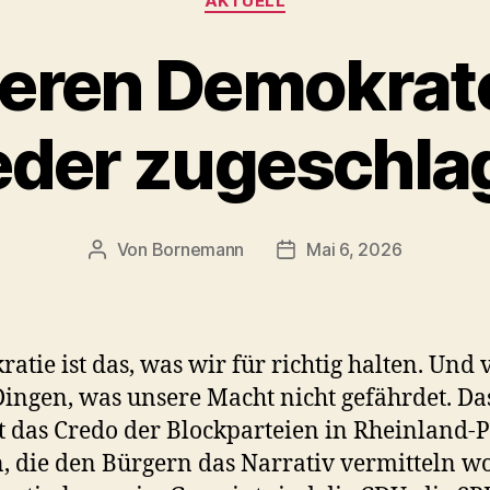
AKTUELL
beren Demokrat
eder zugeschla
Von
Bornemann
Mai 6, 2026
Beitragsautor
Veröffentlichungsdatum
atie ist das, was wir für richtig halten. Und 
Dingen, was unsere Macht nicht gefährdet. Da
t das Credo der Blockparteien in Rheinland-P
n, die den Bürgern das Narrativ vermitteln wo