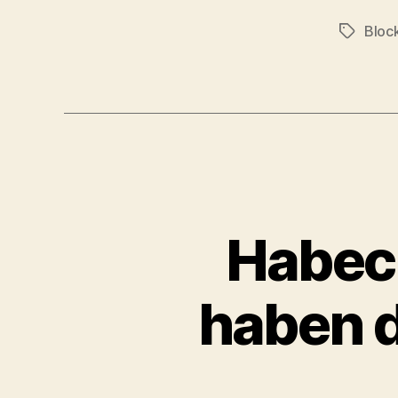
Bloc
Schlagwö
Habec
haben d