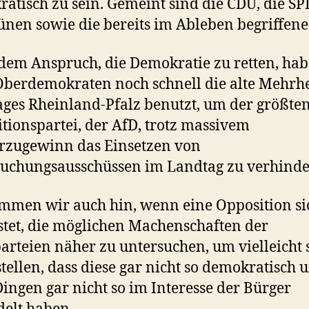
atisch zu sein. Gemeint sind die CDU, die S
ünen sowie die bereits im Ableben begriffene
dem Anspruch, die Demokratie zu retten, ha
Oberdemokraten noch schnell die alte Mehrhe
ges Rheinland-Pfalz benutzt, um der größte
tionspartei, der AfD, trotz massivem
rzugewinn das Einsetzen von
uchungsausschüssen im Landtag zu verhinde
men wir auch hin, wenn eine Opposition si
stet, die möglichen Machenschaften der
arteien näher zu untersuchen, um vielleicht 
stellen, dass diese gar nicht so demokratisch 
Dingen gar nicht so im Interesse der Bürger