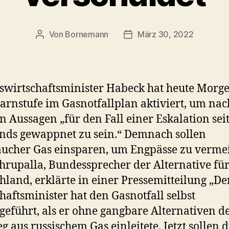
Von
Bornemann
März 30, 2022
Beitragsautor
Veröffentlichungsdatum
wirtschaftsminister Habeck hat heute Morge
rnstufe im Gasnotfallplan aktiviert, um nac
n Aussagen „für den Fall einer Eskalation sei
nds gewappnet zu sein.“ Demnach sollen
ucher Gas einsparen, um Engpässe zu verme
hrupalla, Bundessprecher der Alternative fü
hland, erklärte in einer Pressemitteilung „De
haftsminister hat den Gasnotfall selbst
geführt, als er ohne gangbare Alternativen d
eg aus russischem Gas einleitete. Jetzt sollen d