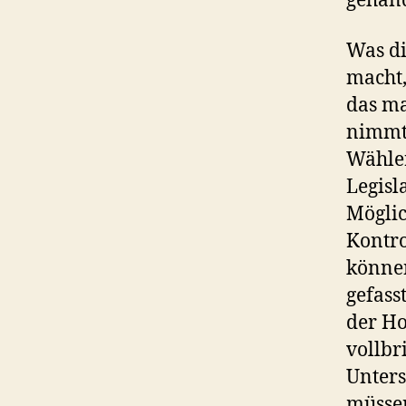
gehand
Was di
macht,
das ma
nimmt,
Wähler
Legisl
Möglic
Kontro
können
gefass
der Ho
vollb
Unters
müsse