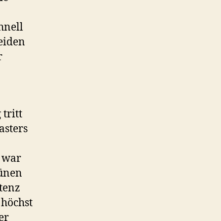
hnell
eiden
r
tritt
asters
 war
rünen
stenz
 höchst
er