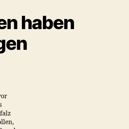
en haben
gen
vor
s
falz
llen,