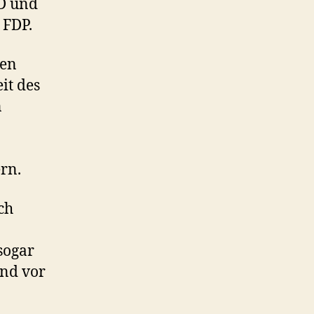
PD und
 FDP.
ben
it des
n
rn.
ch
sogar
und vor