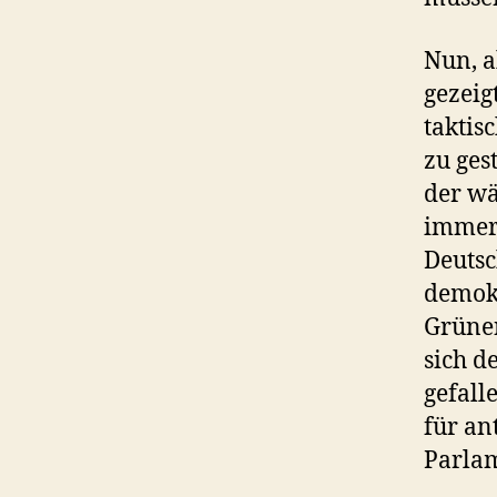
Nun, a
gezeig
taktis
zu ges
der wä
immer 
Deutsc
demokr
Grünen
sich d
gefalle
für an
Parla