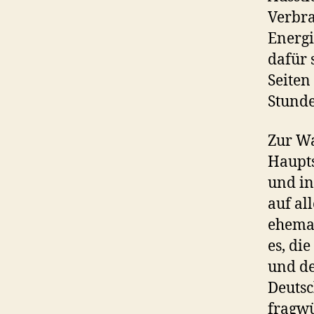
Verbra
Energi
dafür 
Seiten
Stunde
Zur Wa
Haupts
und i
auf al
ehemal
es, di
und de
Deutsc
fragwü