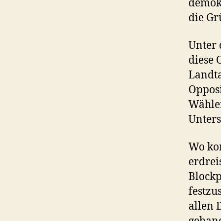
demokr
die Gr
Unter 
diese 
Landta
Opposi
Wähle
Unters
Wo kom
erdrei
Blockp
festzu
allen 