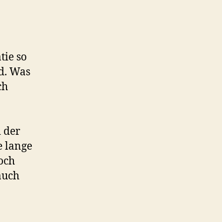
tie so
rd. Was
ch
 der
e lange
noch
 auch