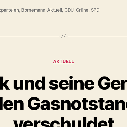
kparteien
,
Bornemann-Aktuell
,
CDU
,
Grüne
,
SPD
rter
Kategorien
AKTUELL
k und seine Ge
en Gasnotstan
verschuldet