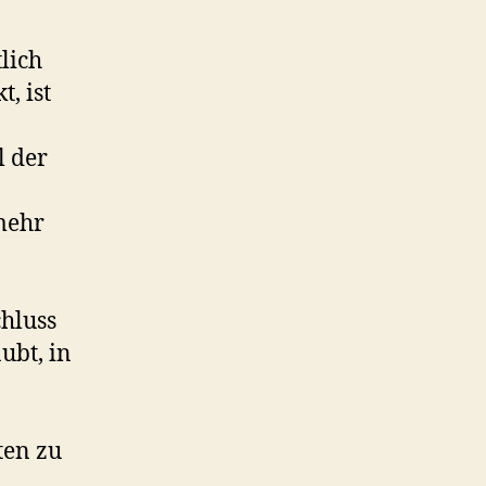
lich
, ist
l der
 mehr
hluss
ubt, in
ten zu