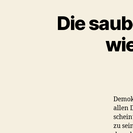
Die sau
wi
Demokr
allen 
schein
zu sei