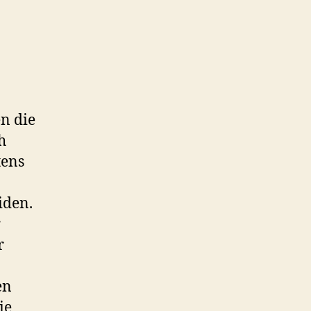
n die
h
tens
iden.
r
r
en
ie