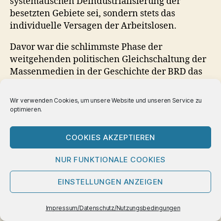
systematischen Deindustrialisierung der
besetzten Gebiete sei, sondern stets das
individuelle Versagen der Arbeitslosen.
Davor war die schlimmste Phase der
weitgehenden politischen Gleichschaltung der
Massenmedien in der Geschichte der BRD das
gewesen, was noch heute als „bleierne Zeit“
bekannt ist – der Herbst 1977 mit einer Welle
Wir verwenden Cookies, um unsere Website und unseren Service zu
von Sicherheitsgesetzen und Terrorhysterie.
optimieren.
Aber nach Merkels Amtsantritt wurde die
dauerhafte Seelenmassage des Publikums fest
COOKIES AKZEPTIEREN
etabliert, und spätestens seit 2014 jagt eine
Kampagne die andere.
NUR FUNKTIONALE COOKIES
Divide et impera – teile und herrsche, lautet
EINSTELLUNGEN ANZEIGEN
eine alte Herrschaftsregel aus dem römischen
Reich. Das ist, was unter dem Pastoralen liegt,
Impressum/Datenschutz/Nutzungsbedingungen
die wahre Strategie der Ära Merkel.