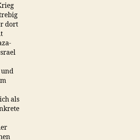
Krieg
trebig
r dort
t
aza-
Israel
 und
dem
ich als
nkrete
her
chen