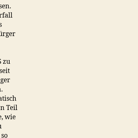
sen.
rfall
s
ürger
S zu
seit
ager
.
atisch
n Teil
, wie
u
 so