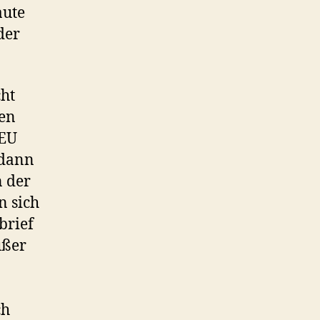
aute
der
cht
hen
 EU
 dann
n der
n sich
brief
ußer
ch