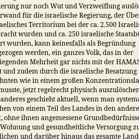
erung nur noch Wut und Verzweiflung auslö
rwand für die israelische Regierung, der Übe
raelisches Territorium bei der ca. 2.500 Israeli
acht wurden und ca. 250 israelische Staatsb
rt wurden, kann keinesfalls als Begründung
ezogen werden, ein ganzes Volk, das in der
egenden Mehrheit gar nichts mit der HAMA
t und zudem durch die israelische Besatzung 
hnten wie in einem großen Konzentrationsl
musste, jetzt regelrecht physisch auszulöschen
 anderes geschieht aktuell, wenn man system
en von einem Teil des Landes in den andere
t, ohne ihnen angemessene Grundbedürfnisse
 Wohnung und gesundheitliche Versorgung z
ichen und darüber hinaus das gesamte Land