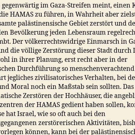
gegenwärtig im Gaza-Streifen meint, einen 
die HAMAS zu führen, in Wahrheit aber ziels
samte palästinensische Gebiet zerstört und de
en Bevölkerung jeden Lebensraum regelrech
bt. Der völkerrechtswidrige Einmarsch in G
und die völlige Zerstörung dieser Stadt durch 
wohl in ihrer Planung, erst recht aber in der
ischen Durchführung so menschenverachtend
rt jegliches zivilisatorisches Verhalten, bei 
und Moral noch ein Maßstab sein sollten. Das
atische Zerstören der Hochhäuser, die angebl
zentren der HAMAS gedient haben sollen, ko
e hat Israel, wie so oft auch bei den
gegangenen zerstörerischen Aktivitäten, bis
vorlegen können, kann bei der palästinensis