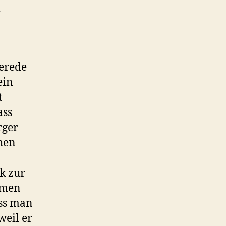
m
Gerede
ein
t
ass
rger
chen
k zur
mmen
ass man
weil er