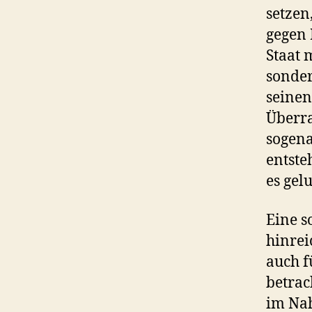
setzen
gegen 
Staat 
sonder
seinen
Überra
sogena
entste
es gel
Eine s
hinrei
auch f
betrac
im Na