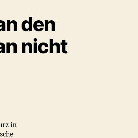
an den
an nicht
urz in
ische