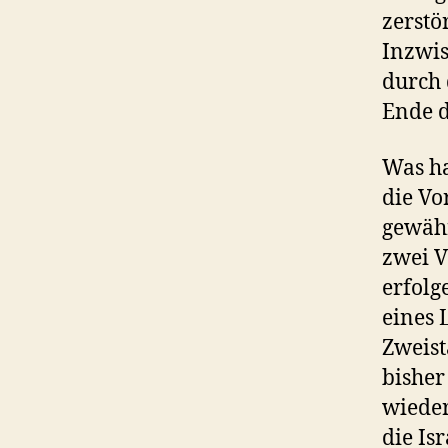
zerstö
Inzwis
durch 
Ende d
Was ha
die Vo
gewähr
zwei V
erfolg
eines 
Zweist
bisher
wieder
die Is