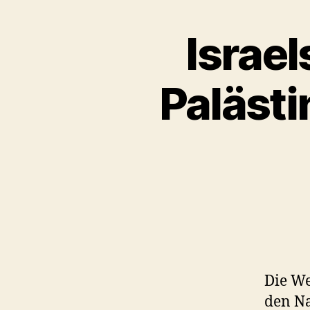
Israe
Palästi
Die We
den Na