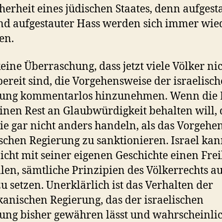
cherheit eines jüdischen Staates, denn aufgest
d aufgestauter Hass werden sich immer wie
en.
 keine Überraschung, dass jetzt viele Völker ni
ereit sind, die Vorgehensweise der israelisc
rung kommentarlos hinzunehmen. Wenn die
inen Rest an Glaubwürdigkeit behalten will,
ie gar nicht anders handeln, als das Vorgehe
ischen Regierung zu sanktionieren. Israel kan
icht mit seiner eigenen Geschichte einen Frei
llen, sämtliche Prinzipien des Völkerrechts a
zu setzen. Unerklärlich ist das Verhalten der
anischen Regierung, das der israelischen
ung bisher gewähren lässt und wahrscheinli