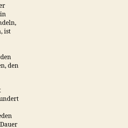
er
in
ndeln,
 ist
rden
en, den
t
hundert
ieden
 Dauer