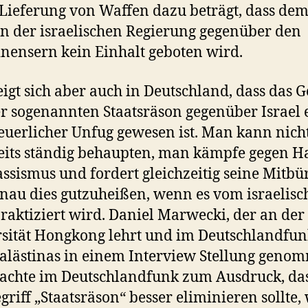
Lieferung von Waffen dazu beträgt, dass de
 der israelischen Regierung gegenüber den
inensern kein Einhalt geboten wird.
zeigt sich aber auch in Deutschland, dass das 
r sogenannten Staatsräson gegenüber Israel 
uerlicher Unfug gewesen ist. Man kann nich
eits ständig behaupten, man kämpfe gegen H
ssismus und fordert gleichzeitig seine Mitbü
enau dies gutzuheißen, wenn es vom israelis
praktiziert wird. Daniel Marwecki, der an der
sität Hongkong lehrt und im Deutschlandfun
alästinas in einem Interview Stellung geno
rachte im Deutschlandfunk zum Ausdruck, d
griff „Staatsräson“ besser eliminieren sollte, 