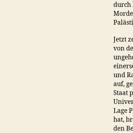
durch 
Morden
Paläst
Jetzt 
von de
ungehe
einers
und Ra
auf, g
Staat 
Univer
Lage P
hat, b
den Be