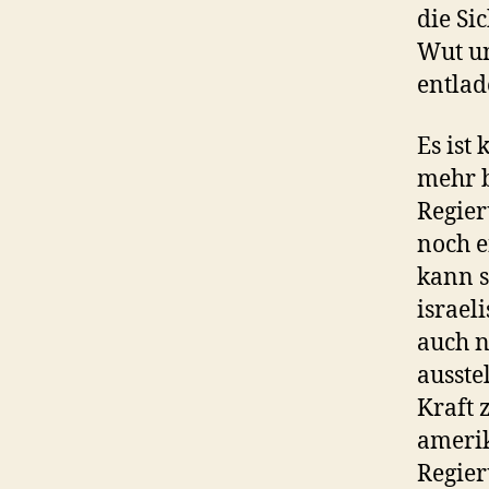
die Si
Wut un
entlad
Es ist
mehr b
Regie
noch e
kann s
israel
auch n
ausste
Kraft 
amerik
Regier