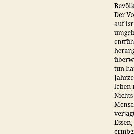
Bevölk
Der Vo
auf is
umgebr
entfüh
herang
überwi
tun ha
Jahrze
leben 
Nichts
Mensch
verjag
Essen,
ermögl