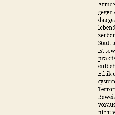
Armee 
gegen 
das ge
lebend
zerbom
Stadt 
ist so
prakt
entbeh
Ethik 
system
Terror
Beweis
voraus
nicht 