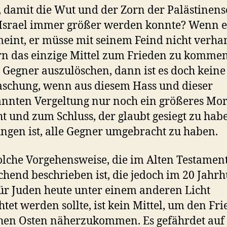
, damit die Wut und der Zorn der Palästinens
Israel immer größer werden konnte? Wenn e
meint, er müsse mit seinem Feind nicht verha
n das einzige Mittel zum Frieden zu kommen,
 Gegner auszulöschen, dann ist es doch keine
schung, wenn aus diesem Hass und dieser
nnten Vergeltung nur noch ein größeres Mo
ht und zum Schluss, der glaubt gesiegt zu hab
ungen ist, alle Gegner umgebracht zu haben.
olche Vorgehensweise, die im Alten Testamen
chend beschrieben ist, die jedoch im 20 Jahr
ür Juden heute unter einem anderen Licht
htet werden sollte, ist kein Mittel, um den Fr
hen Osten näherzukommen. Es gefährdet auf