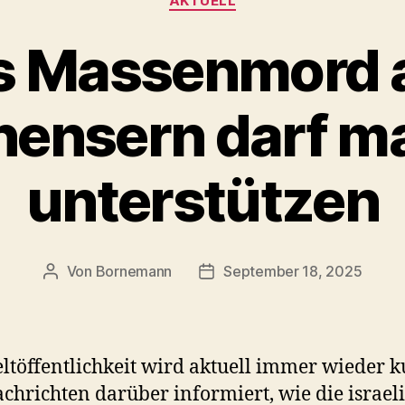
AKTUELL
ls Massenmord 
nensern darf m
unterstützen
Von
Bornemann
September 18, 2025
Beitragsautor
Veröffentlichungsdatum
ltöffentlichkeit wird aktuell immer wieder k
chrichten darüber informiert, wie die israel