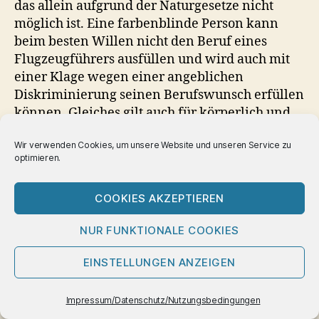
das allein aufgrund der Naturgesetze nicht
möglich ist. Eine farbenblinde Person kann
beim besten Willen nicht den Beruf eines
Flugzeugführers ausfüllen und wird auch mit
einer Klage wegen einer angeblichen
Diskriminierung seinen Berufswunsch erfüllen
können. Gleiches gilt auch für körperlich und
geistig Behinderte, so traurig dies auch im
Wir verwenden Cookies, um unsere Website und unseren Service zu
Einzelfall für die betreffenden Personen sein
optimieren.
mag. Worum es allerdings geht, ist, dass damit
keinesfalls eine sogenannte Wertigkeit der
COOKIES AKZEPTIEREN
jeweiligen Person verbunden ist. Die
Gesellschaft hat auch die Aufgabe alles zu
NUR FUNKTIONALE COOKIES
unternehmen, dass jeder Bürger im Rahmen
seiner Möglichkeiten die Chance hat, ein
EINSTELLUNGEN ANZEIGEN
Optimum für sich zu erreichen. Dabei gibt es
aber keinen Garantieanspruch.
Impressum/Datenschutz/Nutzungsbedingungen